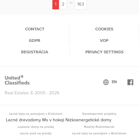
...
1
2
163
(current)
CONTACT
COOKIES
GDPR
VOP
REGISTRÁCIA
PRIVACY SETTINGS
Real Estates © 2005 - 2026
Lacné byty na prenajom v Košiciach
Developerské projekty
Lacné drevodomy Ms v hokeji Nízkoenergetické domy
Luxusné domy na predaj
Reality Ružomberok
Lacné autá na predaj
Lacné byty na prenájom v Bratislave