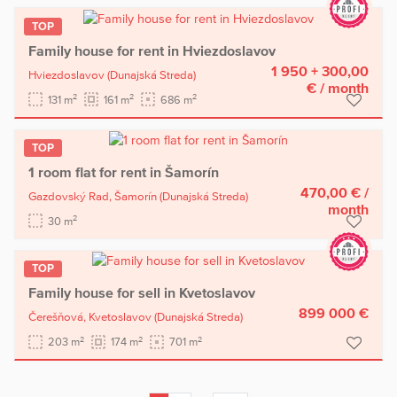
TOP
Family house for rent in Hviezdoslavov
1 950 + 300,00
Hviezdoslavov
(Dunajská Streda)
€
/ month
2
2
2
131 m
161 m
686 m
TOP
1 room flat for rent in Šamorín
470,00 €
/
Gazdovský Rad,
Šamorín
(Dunajská Streda)
month
2
30 m
TOP
Family house for sell in Kvetoslavov
899 000 €
Čerešňová,
Kvetoslavov
(Dunajská Streda)
2
2
2
203 m
174 m
701 m