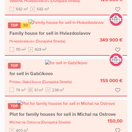
Veterná,
Hviezdoslavov
(Dunajská Streda)
2
2
682 m
682 m
TOP
3D
Family house for sell in Hviezdoslavov
349 900 €
Hviezdoslavov
(Dunajská Streda)
2
2
110 m
828 m
TOP
for sell in Gabčíkovo
155 000 €
Prístav,
Gabčíkovo
(Dunajská Streda)
2
2
2
79 m
51 m
238 m
TOP
Plot for family houses for sell in Michal na Ostrove
150,00
Michal na Ostrove
(Dunajská Streda)
2
400 m