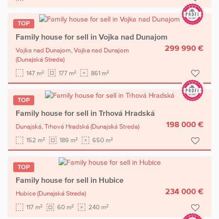
TOP
Family house for sell in Vojka nad Dunajom
299 990 €
Vojka nad Dunajom,
Vojka nad Dunajom
(Dunajská Streda)
2
2
2
147 m
177 m
861 m
TOP
Family house for sell in Trhová Hradská
198 000 €
Dunajská,
Trhová Hradská
(Dunajská Streda)
2
2
2
152 m
189 m
650 m
TOP
Family house for sell in Hubice
234 000 €
Hubice
(Dunajská Streda)
2
2
2
117 m
60 m
240 m