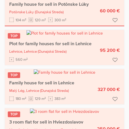
Family house for sell in Potônske Lúky
60 000 €
Potônske Lúky
(Dunajská Streda)
2
2
2
104 m
120 m
300 m
TOP
Plot for family houses for sell in Lehnice
95 200 €
Lehnice,
Lehnice
(Dunajská Streda)
2
560 m
TOP
Family house for sell in Lehnice
327 000 €
Malý Lég,
Lehnice
(Dunajská Streda)
2
2
2
180 m
129 m
383 m
TOP
3 room flat for sell in Hviezdoslavov
250 000 €