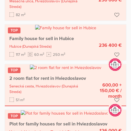
Mesačná ulica,
Hviezdoslavov
(Dunajská
Streda)
2
82 m
TOP
Family house for sell in Hubice
236 400 €
Hubice
(Dunajská Streda)
2
2
2
117 m
60 m
250 m
TOP
2 room flat for rent in Hviezdoslavov
600,00 +
Senecká cesta,
Hviezdoslavov
(Dunajská
150,00 €
/
Streda)
month
2
51 m
TOP
Plot for family houses for sell in Hviezdoslavov
126 000 €