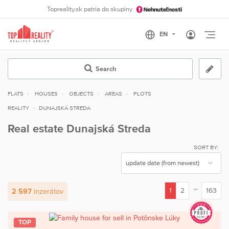
Topreality.sk patria do skupiny
Otvo
Search
FLATS
HOUSES
OBJECTS
AREAS
PLOTS
REALITY
DUNAJSKÁ STREDA
Real estate Dunajská Streda
SORT BY:
...
1
2
163
2 597
inzerátov
(current)
TOP