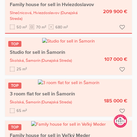
Family house for sell in Hviezdoslavov
209 900 €
Slnečnicová,
Hviezdoslavov
(Dunajská
Streda)
2
2
2
50 m
70 m
680 m
TOP
Studio for sell in Šamorín
107 000 €
Školská,
Šamorín
(Dunajská Streda)
2
25 m
TOP
3 room flat for sell in Šamorín
185 000 €
Školská,
Šamorín
(Dunajská Streda)
2
65 m
TOP
Family house for sell in Veľký Meder