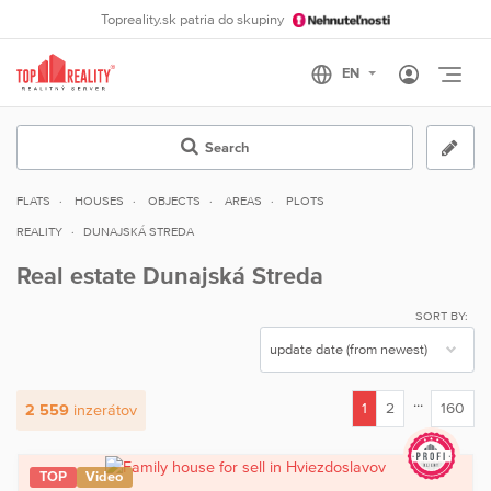
Topreality.sk patria do skupiny
Otvo
Search
FLATS
HOUSES
OBJECTS
AREAS
PLOTS
REALITY
DUNAJSKÁ STREDA
Real estate Dunajská Streda
SORT BY:
...
1
2
160
2 559
inzerátov
(current)
TOP
Video