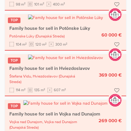
2
2
2
98 m
101 m
400 m
TOP
Family house for sell in Potônske Lúky
60 000 €
Potônske Lúky
(Dunajská Streda)
2
2
2
104 m
120 m
300 m
TOP
Family house for sell in Hviezdoslavov
369 000 €
Štefana Vidu,
Hviezdoslavov
(Dunajská
Streda)
2
2
2
114 m
135 m
607 m
TOP
Family house for sell in Vojka nad Dunajom
269 000 €
Vojka nad Dunajom,
Vojka nad Dunajom
(Dunajská Streda)