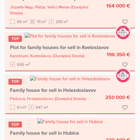
164 000 €
Józsefa Nagy Rátza,
Veľký Meder
(Dunajská
Streda)
2
2
2
90 m
111 m
283 m
TOP
Plot for family houses for sell in Kvetoslavov
196 350 €
Karolinum,
Kvetoslavov
(Dunajská Streda)
2
595 m
TOP
Family house for sell in Hviezdoslavov
250 000 €
Parková,
Hviezdoslavov
(Dunajská Streda)
2
2
61 m
947 m
TOP
Family house for sell in Hubice