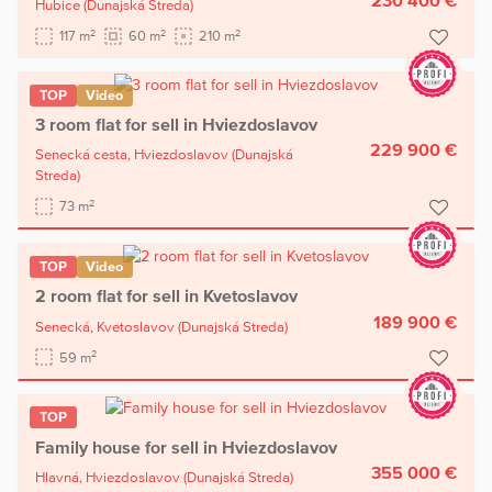
230 400 €
Hubice
(Dunajská Streda)
2
2
2
117 m
60 m
210 m
TOP
Video
3 room flat for sell in Hviezdoslavov
229 900 €
Senecká cesta,
Hviezdoslavov
(Dunajská
Streda)
2
73 m
TOP
Video
2 room flat for sell in Kvetoslavov
189 900 €
Senecká,
Kvetoslavov
(Dunajská Streda)
2
59 m
TOP
Family house for sell in Hviezdoslavov
355 000 €
Hlavná,
Hviezdoslavov
(Dunajská Streda)