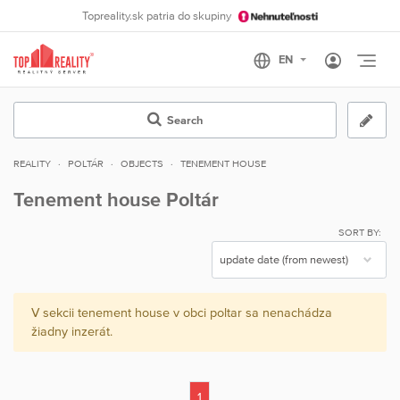
Topreality.sk patria do skupiny
Otvo
Search
REALITY
POLTÁR
OBJECTS
TENEMENT HOUSE
Tenement house Poltár
SORT BY:
V sekcii tenement house v obci poltar sa nenachádza
žiadny inzerát.
1