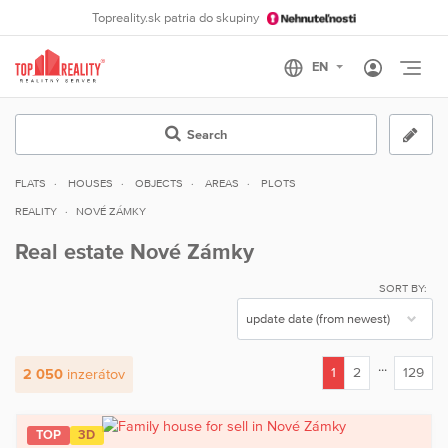
Topreality.sk patria do skupiny
Otvo
Search
FLATS
HOUSES
OBJECTS
AREAS
PLOTS
REALITY
NOVÉ ZÁMKY
Real estate Nové Zámky
SORT BY:
...
1
2
129
2 050
inzerátov
(current)
TOP
3D