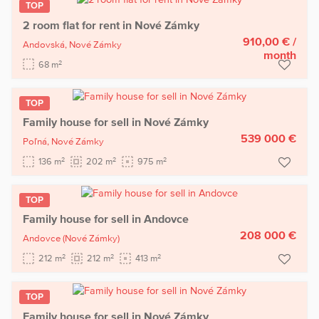
TOP
2 room flat for rent in Nové Zámky
910,00 €
/
Andovská,
Nové Zámky
month
2
68 m
TOP
Family house for sell in Nové Zámky
539 000 €
Poľná,
Nové Zámky
2
2
2
136 m
202 m
975 m
TOP
Family house for sell in Andovce
208 000 €
Andovce
(Nové Zámky)
2
2
2
212 m
212 m
413 m
TOP
Family house for sell in Nové Zámky