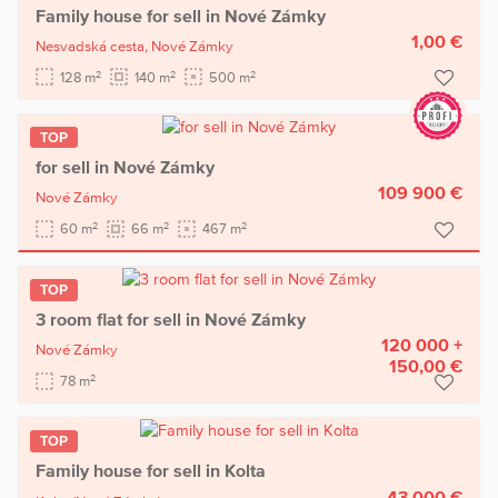
Family house for sell in Nové Zámky
1,00 €
Nesvadská cesta,
Nové Zámky
2
2
2
128 m
140 m
500 m
TOP
for sell in Nové Zámky
109 900 €
Nové Zámky
2
2
2
60 m
66 m
467 m
TOP
3 room flat for sell in Nové Zámky
120 000 +
Nové Zámky
150,00 €
2
78 m
TOP
Family house for sell in Kolta
43 000 €