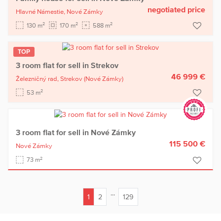
negotiated price
Hlavné Námestie,
Nové Zámky
2
2
2
130 m
170 m
588 m
TOP
3 room flat for sell in Strekov
46 999 €
Železničný rad,
Strekov
(Nové Zámky)
2
53 m
3 room flat for sell in Nové Zámky
115 500 €
Nové Zámky
2
73 m
...
1
2
129
(current)