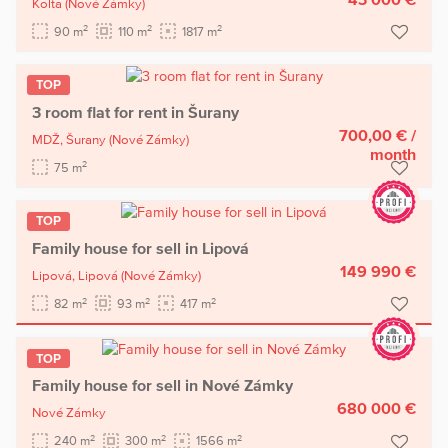
Kolta
(Nové Zámky)
2
2
2
90 m
110 m
1817 m
TOP
3 room flat for rent in Šurany
700,00 €
/
MDŽ,
Šurany
(Nové Zámky)
month
2
75 m
TOP
Family house for sell in Lipová
149 990 €
Lipová,
Lipová
(Nové Zámky)
2
2
2
82 m
93 m
417 m
TOP
Family house for sell in Nové Zámky
680 000 €
Nové Zámky
2
2
2
240 m
300 m
1566 m