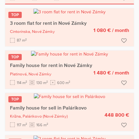
TOP
3 room flat for rent in Nové Zámky
1 080 €
/ month
Cintorínska,
Nové Zámky
2
87 m
TOP
Family house for rent in Nové Zámky
1 480 €
/ month
Platinová,
Nové Zámky
2
2
2
114 m
130 m
600 m
TOP
Family house for sell in Palárikovo
448 800 €
Krížna,
Palárikovo
(Nové Zámky)
2
2
117 m
166 m