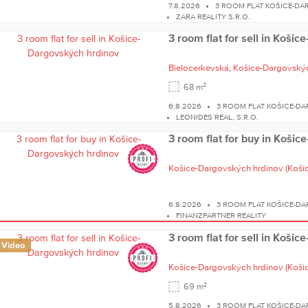
7.8.2026
3 ROOM FLAT KOŠICE-D
ZARA REALITY S.R.O.
3 room flat for sell in Koši
Bielocerkevská,
Košice-Dargovskýc
2
68 m
6.8.2026
3 ROOM FLAT KOŠICE-D
LEONIDES REAL, S.R.O.
3 room flat for buy in Koši
Košice-Dargovských hrdinov
(Košice
6.8.2026
3 ROOM FLAT KOŠICE-D
FINANZPARTNER REALITY
3 room flat for sell in Koši
Video
Košice-Dargovských hrdinov
(Košice
2
69 m
5.8.2026
3 ROOM FLAT KOŠICE-D