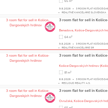
2
65 m
9.8.2026
3 ROOM FLAT KOŠICE-D
REALITNÉ KANCELÁRIE SLOVENSKA
3 room flat for sell in Koši
Benadova,
Košice-Dargovských hr
2
64 m
9.8.2026
3 ROOM FLAT KOŠICE-D
REALITNÉ KANCELÁRIE SR
3 room flat for sell in Koši
Košice-Dargovských hrdinov
(Košice
2
81 m
8.8.2026
3 ROOM FLAT KOŠICE-D
RECLOUD REALITY A.S.
3 room flat for sell in Koši
Ovručská,
Košice-Dargovských hrd
2
65 m