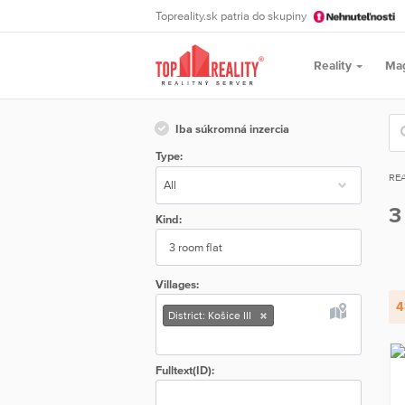
Topreality.sk patria do skupiny
Reality
Ma
Iba súkromná inzercia
Type:
REA
3
Kind:
3 room flat
Villages:
4
District: Košice III
Fulltext(ID):