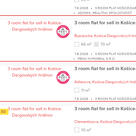
7.8.2026
3 ROOM FLAT KOŠICE-D
ADOMIS, REALITNÁ SPOLOČNOSŤ
3 room flat for sell in Koši
Buzulucká,
Košice-Dargovských hr
2
2
66 m
70 m
7.8.2026
3 ROOM FLAT KOŠICE-D
FÉNIX HYPOREAL S.R.O.
3 room flat for sell in Koši
Adlerova,
Košice-Dargovských hrd
2
71 m
7.8.2026
3 ROOM FLAT KOŠICE-D
3 room flat for sell in Koši
3D
Clementisova,
Košice-Dargovských
2
70 m