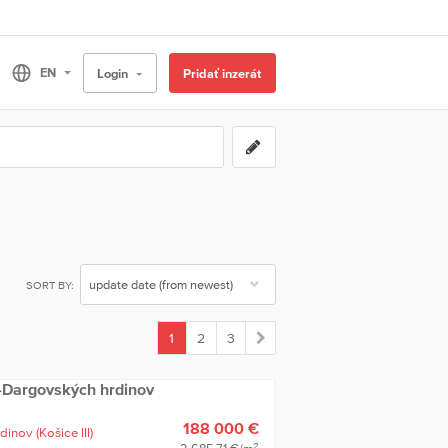
Login
Pridať inzerát
SORT BY:
1
2
3
(current)
ce-Dargovských hrdinov
188 000 €
rdinov
(Košice III)
2