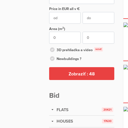
Price in EUR
all
v €
2
Area (m
)
3D prehliadka a video
NOVÉ
Newbuildings ?
Zobraziť :
48
Bid
FLATS
20421
HOUSES
17630