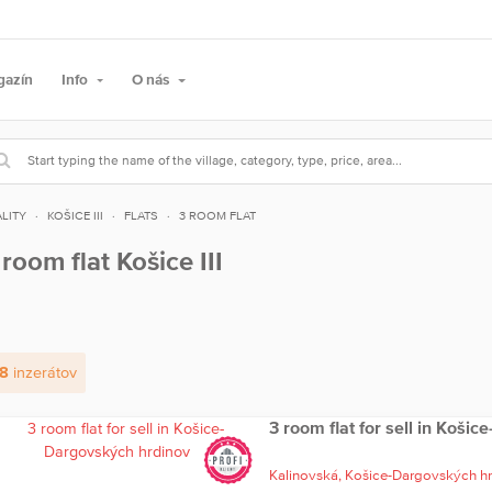
gazín
Info
O nás
LITY
KOŠICE III
FLATS
3 ROOM FLAT
 room flat Košice III
8
inzerátov
3 room flat for sell in Koši
Kalinovská,
Košice-Dargovských h