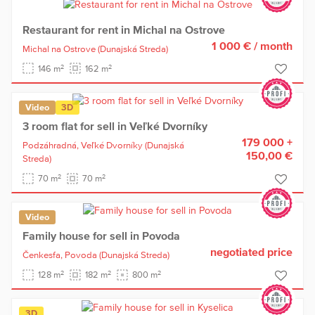
Restaurant for rent in Michal na Ostrove
1 000 €
/ month
Michal na Ostrove
(Dunajská Streda)
2
2
146 m
162 m
Video
3D
3 room flat for sell in Veľké Dvorníky
179 000 +
Podzáhradná,
Veľké Dvorníky
(Dunajská
150,00 €
Streda)
2
2
70 m
70 m
Video
Family house for sell in Povoda
negotiated price
Čenkesfa,
Povoda
(Dunajská Streda)
2
2
2
128 m
182 m
800 m
3D