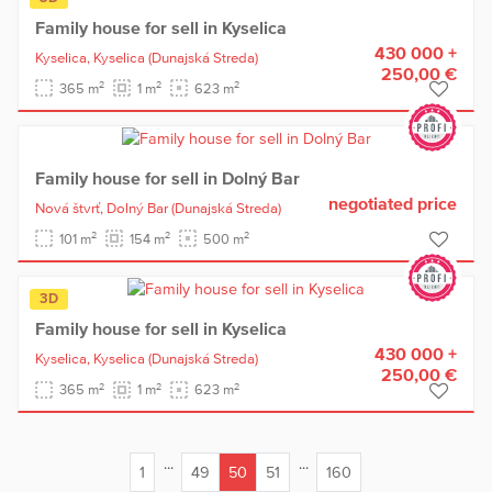
Family house for sell in Kyselica
430 000 +
Kyselica,
Kyselica
(Dunajská Streda)
250,00 €
2
2
2
365 m
1 m
623 m
Family house for sell in Dolný Bar
negotiated price
Nová štvrť,
Dolný Bar
(Dunajská Streda)
2
2
2
101 m
154 m
500 m
3D
Family house for sell in Kyselica
430 000 +
Kyselica,
Kyselica
(Dunajská Streda)
250,00 €
2
2
2
365 m
1 m
623 m
...
...
1
49
50
51
160