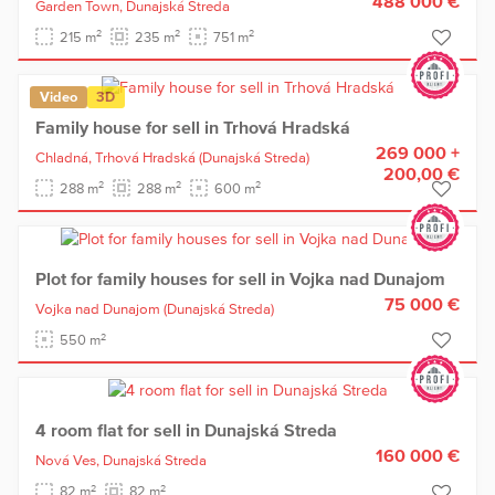
488 000 €
Garden Town,
Dunajská Streda
2
2
2
215 m
235 m
751 m
Video
3D
Family house for sell in Trhová Hradská
269 000 +
Chladná,
Trhová Hradská
(Dunajská Streda)
200,00 €
2
2
2
288 m
288 m
600 m
Plot for family houses for sell in Vojka nad Dunajom
75 000 €
Vojka nad Dunajom
(Dunajská Streda)
2
550 m
4 room flat for sell in Dunajská Streda
160 000 €
Nová Ves,
Dunajská Streda
2
2
82 m
82 m