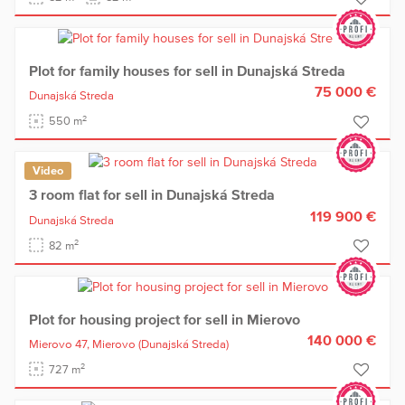
Plot for family houses for sell in Dunajská Streda
75 000 €
Dunajská Streda
2
550 m
Video
3 room flat for sell in Dunajská Streda
119 900 €
Dunajská Streda
2
82 m
Plot for housing project for sell in Mierovo
140 000 €
Mierovo 47,
Mierovo
(Dunajská Streda)
2
727 m