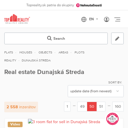
Topreality.sk patria do skupiny
Otvo
Search
FLATS
HOUSES
OBJECTS
AREAS
PLOTS
REALITY
DUNAJSKÁ STREDA
Real estate Dunajská Streda
SORT BY:
...
...
1
49
50
51
160
2 558
inzerátov
(current)
Video