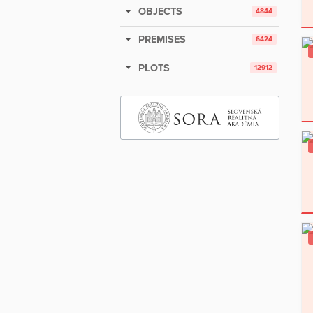
OBJECTS
4844
PREMISES
6424
PLOTS
12912