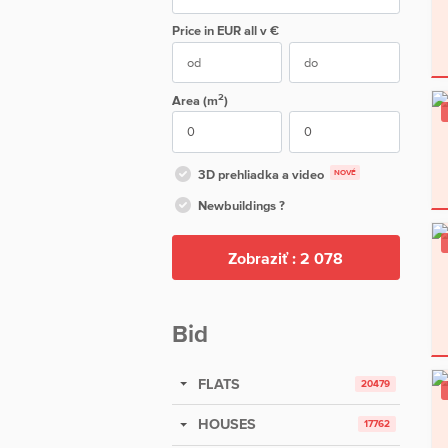
Price in EUR
all
v €
2
Area (m
)
3D prehliadka a video
NOVÉ
Newbuildings ?
Zobraziť :
2 078
Bid
FLATS
20479
HOUSES
17762