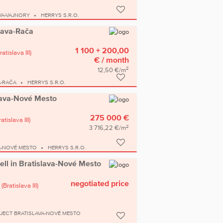
VA-VAJNORY
HERRYS S.R.O.
slava-Rača
1 100 + 200,00
ratislava III)
€
/ month
2
12,50 €/m
A-RAČA
HERRYS S.R.O.
islava-Nové Mesto
275 000 €
ratislava III)
2
3 716,22 €/m
A-NOVÉ MESTO
HERRYS S.R.O.
sell in Bratislava-Nové Mesto
negotiated price
(Bratislava III)
JECT BRATISLAVA-NOVÉ MESTO