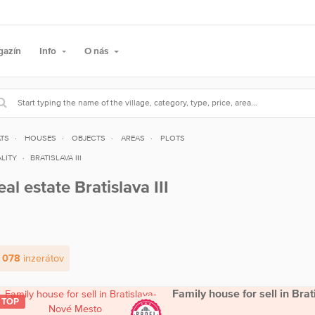
gazín
Info
O nás
ATS
HOUSES
OBJECTS
AREAS
PLOTS
LITY
BRATISLAVA III
eal estate Bratislava III
 078
inzerátov
Family house for sell in Br
TOP