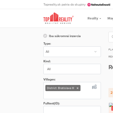
Topreality.sk patria do skupiny
Reality
Ma
Iba súkromná inzercia
Type:
FL
REA
Kind:
R
All
Villages:
District: Bratislava III
2
Fulltext(ID):