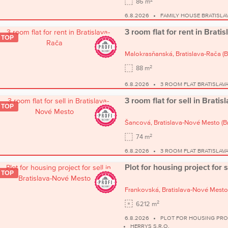
86 m
6.8.2026
FAMILY HOUSE BRATISLA
3 room flat for rent in Brati
TOP
Malokrasňanská,
Bratislava-Rača
(B
2
88 m
6.8.2026
3 ROOM FLAT BRATISLAV
3 room flat for sell in Brat
TOP
Šancová,
Bratislava-Nové Mesto
(B
2
74 m
6.8.2026
3 ROOM FLAT BRATISLAV
Plot for housing project for 
TOP
Frankovská,
Bratislava-Nové Mesto
2
6212 m
6.8.2026
PLOT FOR HOUSING PRO
HERRYS S.R.O.