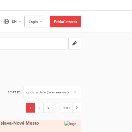
Login
Pridať inzerát
SORT BY:
...
1
2
3
130
(current)
atislava-Nové Mesto