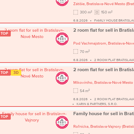
Zátišie,
Bratislava-Nové Mesto
(Brat
2
2
300 m
150 m
6.8.2026
FAMILY HOUSE BRATISLA
2 room flat for sell in Brat
TOP
Pod Vachmajstrom,
Bratislava-Nov
2
70 m
6.8.2026
2 ROOM FLAT BRATISLAV
2 room flat for sell in Brat
TOP
3D
Mikovíniho,
Bratislava-Nové Mesto
2
54 m
6.8.2026
2 ROOM FLAT BRATISLAV
KARIN & PARTNERS, S.R.O.
Family house for sell in Bra
TOP
Roľnícka,
Bratislava-Vajnory
(Bratisl
2