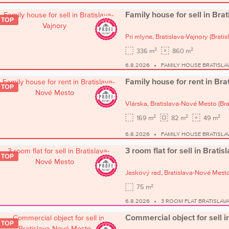
Family house for sell in Bra
TOP
Pri mlyne,
Bratislava-Vajnory
(Bratisl
2
2
336 m
860 m
6.8.2026
FAMILY HOUSE BRATISLA
Family house for rent in Br
TOP
Vlárska,
Bratislava-Nové Mesto
(Bra
2
2
2
169 m
82 m
49 m
6.8.2026
FAMILY HOUSE BRATISLA
3 room flat for sell in Brat
TOP
Jaskový rad,
Bratislava-Nové Mest
2
75 m
6.8.2026
3 ROOM FLAT BRATISLAV
Commercial object for sell 
TOP