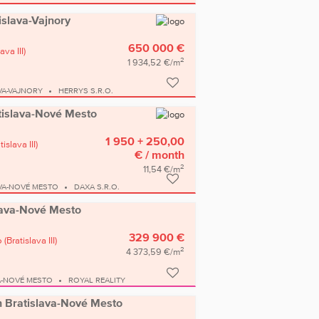
tislava-Vajnory
650 000 €
ava III)
2
1 934,52 €/m
VA-VAJNORY
HERRYS S.R.O.
atislava-Nové Mesto
1 950 + 250,00
tislava III)
€
/ month
2
11,54 €/m
VA-NOVÉ MESTO
DAXA S.R.O.
islava-Nové Mesto
329 900 €
o
(Bratislava III)
2
4 373,59 €/m
A-NOVÉ MESTO
ROYAL REALITY
in Bratislava-Nové Mesto