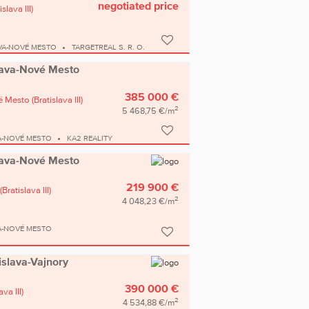
negotiated price
islava III)
VA-NOVÉ MESTO
TARGETREAL S. R. O.
islava-Nové Mesto
385 000 €
é Mesto
(Bratislava III)
2
5 468,75 €/m
A-NOVÉ MESTO
KA2 REALITY
islava-Nové Mesto
219 900 €
(Bratislava III)
2
4 048,23 €/m
A-NOVÉ MESTO
tislava-Vajnory
390 000 €
ava III)
2
4 534,88 €/m