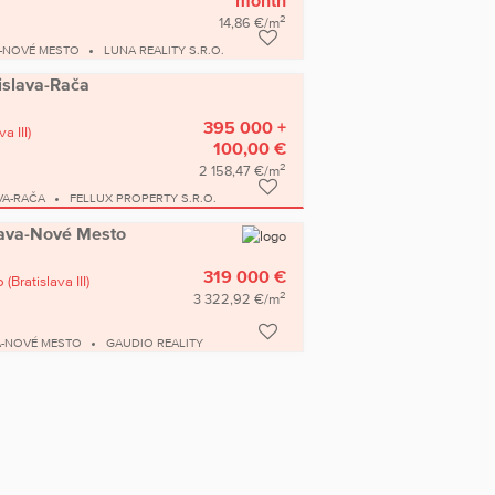
2
14,86 €/m
A-NOVÉ MESTO
LUNA REALITY S.R.O.
tislava-Rača
395 000 +
a III)
100,00 €
2
2 158,47 €/m
VA-RAČA
FELLUX PROPERTY S.R.O.
islava-Nové Mesto
319 000 €
o
(Bratislava III)
2
3 322,92 €/m
A-NOVÉ MESTO
GAUDIO REALITY