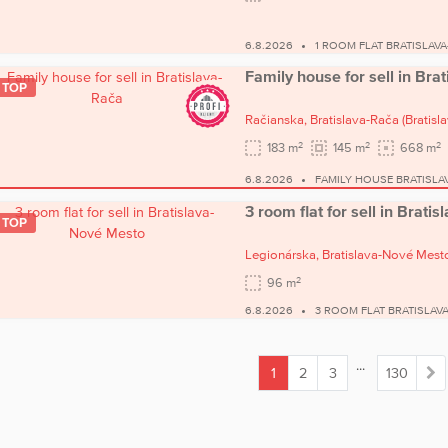
6.8.2026
1 ROOM FLAT BRATISLAV
Family house for sell in Bra
TOP
Račianska,
Bratislava-Rača
(Bratislav
2
2
2
183 m
145 m
668 m
6.8.2026
FAMILY HOUSE BRATISLA
3 room flat for sell in Brat
TOP
Legionárska,
Bratislava-Nové Mest
2
96 m
6.8.2026
3 ROOM FLAT BRATISLAV
...
1
2
3
130
(current)