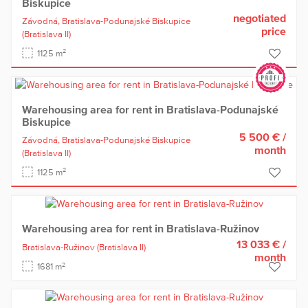
Biskupice
negotiated
Závodná,
Bratislava-Podunajské Biskupice
price
(Bratislava II)
2
1125 m
Warehousing area for rent in Bratislava-Podunajské
Biskupice
5 500 €
/
Závodná,
Bratislava-Podunajské Biskupice
month
(Bratislava II)
2
1125 m
Warehousing area for rent in Bratislava-Ružinov
13 033 €
/
Bratislava-Ružinov
(Bratislava II)
month
2
1681 m