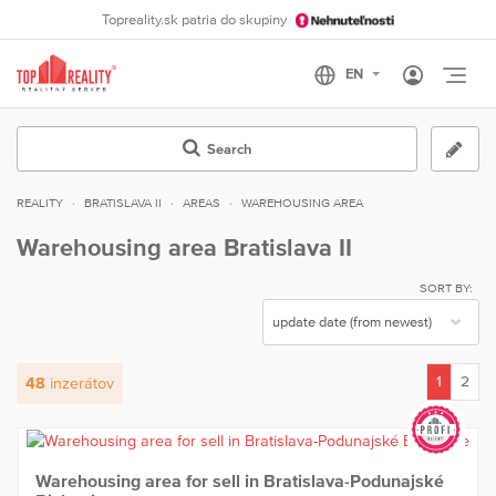
Topreality.sk patria do skupiny
Otvo
Search
REALITY
BRATISLAVA II
AREAS
WAREHOUSING AREA
Warehousing area Bratislava II
SORT BY:
1
2
48
inzerátov
(current)
Warehousing area for sell in Bratislava-Podunajské