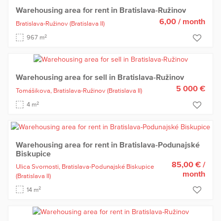
Warehousing area for rent in Bratislava-Ružinov
6,00
/ month
Bratislava-Ružinov
(Bratislava II)
2
967 m
Warehousing area for sell in Bratislava-Ružinov
5 000 €
Tomášikova,
Bratislava-Ružinov
(Bratislava II)
2
4 m
Warehousing area for rent in Bratislava-Podunajské
Biskupice
85,00 €
/
Ulica Svornosti,
Bratislava-Podunajské Biskupice
month
(Bratislava II)
2
14 m