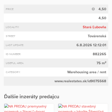
4,50
PRICE
4,50
Stará Ľubovňa
LOCALITY:
Továrenská
STREET
6.8.2026 12:12:01
LAST UPDATE:
882265
ID NUMBER:
2
75 m
USEFUL AREA
Warehousing area
/ rent
CATEGORY:
www.realestates.sk/id9075568
Ďalšie inzeráty predajcu