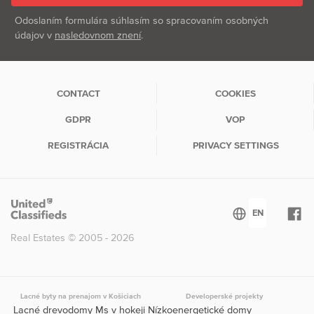
Odoslaním formulára súhlasím so spracovaním osobných
údajov v
nasledovnom znení
.
CONTACT
COOKIES
GDPR
VOP
REGISTRÁCIA
PRIVACY SETTINGS
Real Estates © 2005 - 2026
Lacné byty na prenajom v Košiciach
Developerské projekty
Lacné drevodomy Ms v hokeji Nízkoenergetické domy