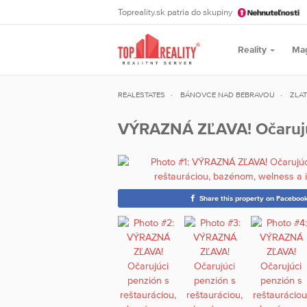
Topreality.sk patria do skupiny
Reality
Ma
REALESTATES
BÁNOVCE NAD BEBRAVOU
ZLAT
VÝRAZNÁ ZĽAVA! Očarujúc
Share this property on Faceboo