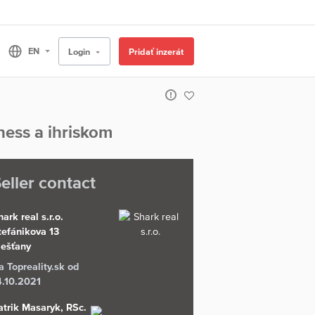
Login
Pridať inzerát
ess a ihriskom
eller contact
ark real s.r.o.
tefánikova 13
iešťany
a Topreality.sk od
4.10.2021
atrik Masaryk, RSc.