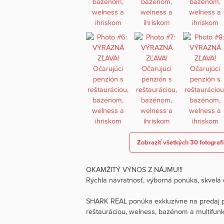
Zobraziť všetkých 30 fotografi
OKAMŽITÝ VÝNOS Z NÁJMU!!!
Rýchla návratnosť, výborná ponúka, skvelá 
SHARK REAL ponúka exkluzívne na predaj pl
reštauráciou, welness, bazénom a multifun