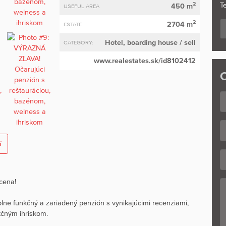
2
Te
450 m
USEFUL AREA
2
2704 m
ESTATE
Hotel, boarding house
/ sell
CATEGORY:
www.realestates.sk/id8102412
C
í
cena!
ne funkčný a zariadený penzión s vynikajúcimi recenziami,
kčným ihriskom.