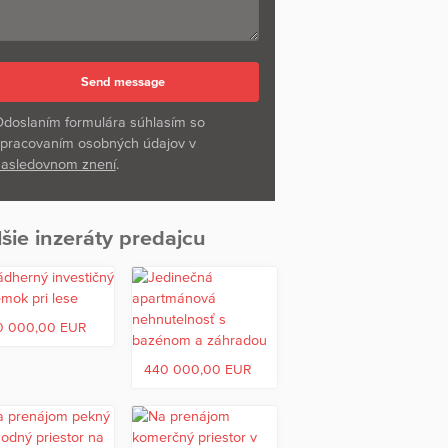
doslaním formulára súhlasím so
pracovaním osobných údajov v
asledovnom znení
.
šie inzeráty predajcu
0 000,00 EUR
440 000,00 EUR