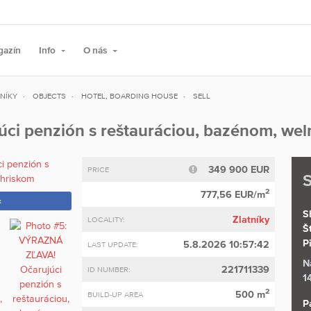
gazín
Info
O nás
NÍKY
OBJECTS
HOTEL, BOARDING HOUSE
SELL
i penzión s reštauráciou, bazénom, weln
349 900 EUR
PRICE
S
2
777,56 EUR/m
k
Sh
Zlatníky
LOCALITY:
Š
P
5.8.2026 10:57:42
LAST UPDATE:
N
221711339
ID NUMBER:
1
2
500 m
BUILD-UP AREA
P