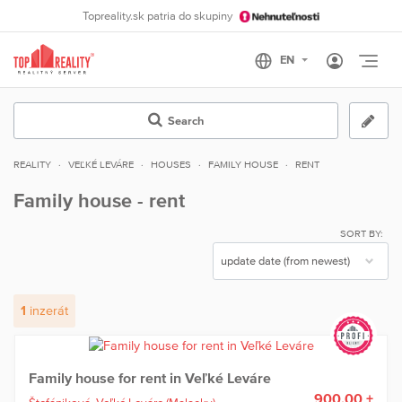
Topreality.sk patria do skupiny
Otvo
Search
REALITY
VEĽKÉ LEVÁRE
HOUSES
FAMILY HOUSE
RENT
Family house - rent
SORT BY:
1
inzerát
Family house for rent in Veľké Leváre
900,00 +