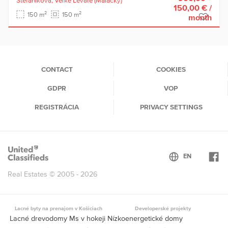
Štefániková,
Veľké Leváre
(Malacky)
150,00 €
/
2
2
150 m
150 m
month
CONTACT
COOKIES
GDPR
VOP
REGISTRÁCIA
PRIVACY SETTINGS
Real Estates © 2005 - 2026
Lacné byty na prenajom v Košiciach
Developerské projekty
Lacné drevodomy Ms v hokeji Nízkoenergetické domy