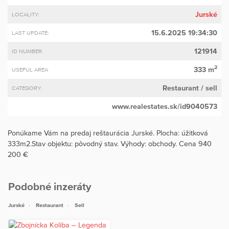
Jurské
LOCALITY:
15.6.2025 19:34:30
LAST UPDATE:
121914
ID NUMBER:
2
333 m
USEFUL AREA
Restaurant
/ sell
CATEGORY:
www.realestates.sk/id9040573
Ponúkame Vám na predaj reštaurácia Jurské. Plocha: úžitková
333m2.Stav objektu: pôvodný stav. Výhody: obchody. Cena 940
200 €
Podobné inzeráty
Jurské
Restaurant
Sell