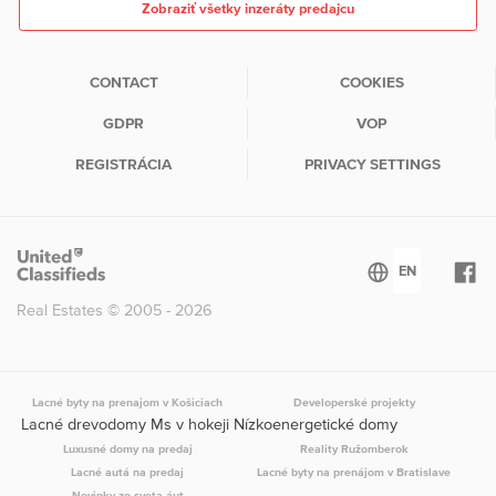
Zobraziť všetky inzeráty predajcu
CONTACT
COOKIES
GDPR
VOP
REGISTRÁCIA
PRIVACY SETTINGS
Real Estates © 2005 - 2026
Lacné byty na prenajom v Košiciach
Developerské projekty
Lacné drevodomy Ms v hokeji Nízkoenergetické domy
Luxusné domy na predaj
Reality Ružomberok
Lacné autá na predaj
Lacné byty na prenájom v Bratislave
Novinky zo sveta áut