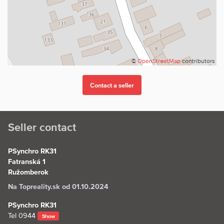
©
OpenStreetMap
contributors
Seller contact
PSynchro RK31
Fatranská 1
Ružomberok
Na Topreality.sk od 01.10.2024
PSynchro RK31
Tel
0944
Show