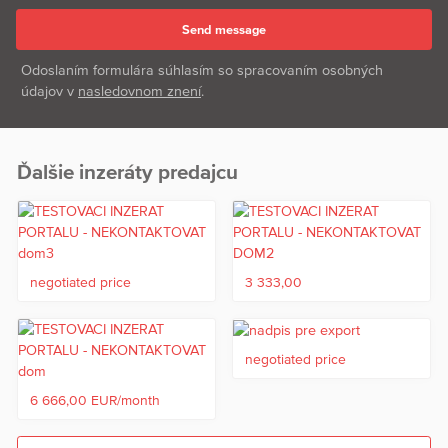
Odoslaním formulára súhlasím so spracovaním osobných
údajov v
nasledovnom znení
.
Ďalšie inzeráty predajcu
negotiated price
3 333,00
negotiated price
6 666,00 EUR/month