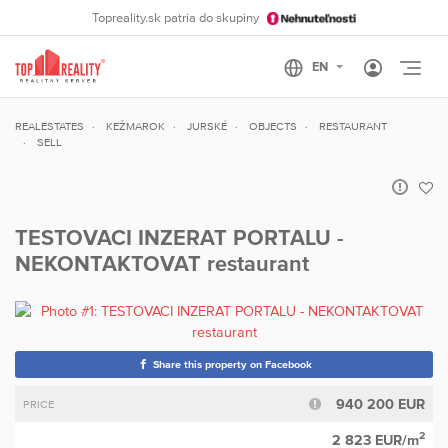
Topreality.sk patria do skupiny
Otvo
REALESTATES
KEŽMAROK
JURSKÉ
OBJECTS
RESTAURANT
SELL
TESTOVACI INZERAT PORTALU -
NEKONTAKTOVAT restaurant
Share this property on Facebook
940 200 EUR
PRICE
2
2 823 EUR/m