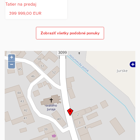
399 999,00 EUR
Zobraziť všetky podobné ponuky
+
−