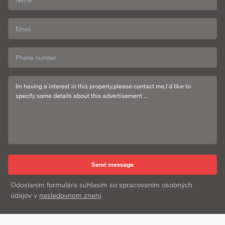
Odoslaním formulára súhlasím so spracovaním osobných
údajov v
nasledovnom znení
.