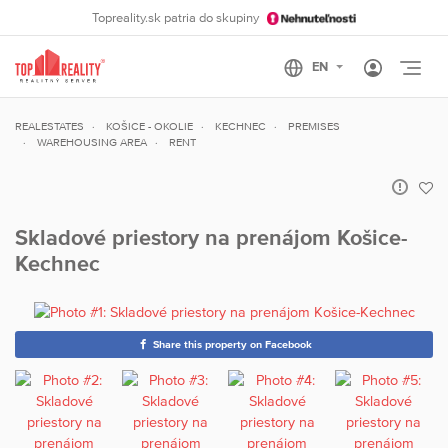
Topreality.sk patria do skupiny
Otvo
REALESTATES
KOŠICE - OKOLIE
KECHNEC
PREMISES
WAREHOUSING AREA
RENT
Skladové priestory na prenájom Košice-
Kechnec
Share this property on Facebook