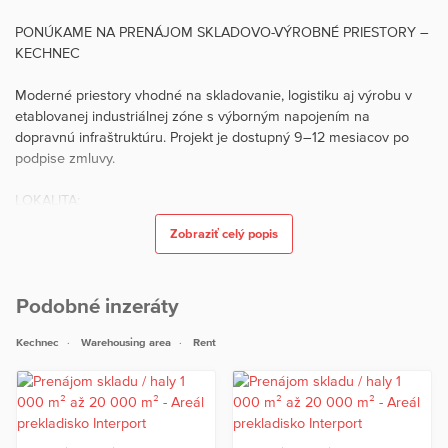
PONÚKAME NA PRENÁJOM SKLADOVO-VÝROBNÉ PRIESTORY –
KECHNEC
Moderné priestory vhodné na skladovanie, logistiku aj výrobu v
etablovanej industriálnej zóne s výborným napojením na
dopravnú infraštruktúru. Projekt je dostupný 9–12 mesiacov po
podpise zmluvy.
LOKALITA:
• Kechnec – významná priemyselná zóna na východnom
Zobraziť celý popis
Slovensku
• Priame napojenie na rýchlostnú cestu R4 – len 1 minúta
• Rýchla dostupnosť do Košíc (cca 17 km)
Podobné inzeráty
• Strategická poloha v blízkosti hraníc s Maďarskom
• Výborné napojenie smer Budapešť (cca 243 km)
Kechnec
Warehousing area
Rent
• Vzdialenosť od Bratislavy: cca 467 km
• Možnosť napojenia na železničnú nákladnú dopravu v regióne
• Ideálne pre výrobné a logistické spoločnosti pôsobiace v CEE
regióne