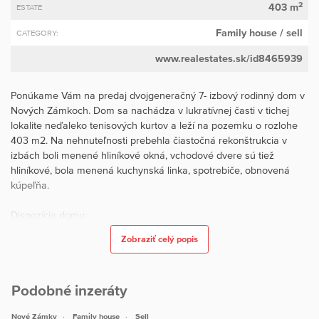
2
403 m
ESTATE
Family house
/ sell
CATEGORY:
www.realestates.sk/id8465939
Ponúkame Vám na predaj dvojgeneračný 7- izbový rodinný dom v
Nových Zámkoch. Dom sa nachádza v lukratívnej časti v tichej
lokalite neďaleko tenisových kurtov a leží na pozemku o rozlohe
403 m2. Na nehnuteľnosti prebehla čiastočná rekonštrukcia v
izbách boli menené hliníkové okná, vchodové dvere sú tiež
hliníkové, bola menená kuchynská linka, spotrebiče, obnovená
kúpeľňa.
Dispozícia domu:
Zobraziť celý popis
1 nadzemné podlažie:
- vstupná chodba, samostatné WC s umývadlom, šatník, kuchyňa
Podobné inzeráty
s jedálňou a východom na pozemok, špajza a priestranná
obývačka s krbom - otvorené ohnisko a východom na zastrešenú
Nové Zámky
Family house
Sell