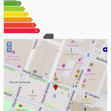
- obvodové múry v suteréne sú osadené na betónových
základoch s izoláciou proti zemnej vlhkosti
- múry a priečky sú z tehál, strop je železobetónový
prefabrikovaný
- rozvod vody, kanalizácie, plynu a elektriny je v suteréne
- kúrenie je ústredné radiátorové na plynový kotol v obývačke je
krb s otvoreným ohniskom. Na pozemku sa nachádza ďalšia
garáž o rozlohe 36 m2 a zimná záhrada.
+
−
Ak máte záujem o obhliadku, neváhajte ma kontaktovať Szokolová
0915 873 906
V cene nehnuteľnosti je zahrnutý kompletný realitný servis ako
zabezpečenie rezervačnej zmluvy, kúpnej zmluvy, vrátane
provízie, prepis energií, zabezpečenie kompletného právneho
servisu v notárskej kancelárii,
autorizácia zmlúv a poplatkov spojených s prevodom vlastníckych
práv na kataster