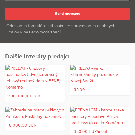
Odoslaním formulára súhlasím so spracovaním osobných
údajov v
nasledovnom znení
.
Ďalšie inzeráty predajcu
35,00
186 000,00 EUR
8 000,00 EUR
350,00 EUR/month