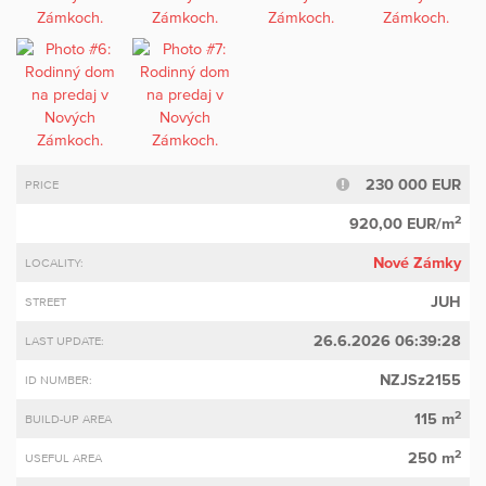
230 000 EUR
PRICE
2
920,00 EUR/m
Nové Zámky
LOCALITY:
JUH
STREET
26.6.2026 06:39:28
LAST UPDATE:
NZJSz2155
ID NUMBER:
2
115 m
BUILD-UP AREA
2
250 m
USEFUL AREA