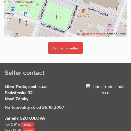
©
OpenStreetMap
contributors
Seller contact
Libra Trade, spol. s.r.o.
Podzámska 32
Nové Zámky
Na Topreality.sk od 25.10.2007
Jarmila SZOKOLOVÁ
Tel
0915
Show
fax
0356
Show