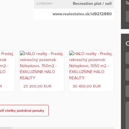
Te
Recreation plot
/ sell
CATEGORY:
www.realestates.sk/id9212880
C
R
23 200,00 EUR
30 450,00 EUR
ziť všetky podobné ponuky