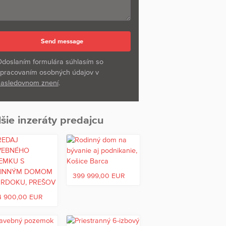
doslaním formulára súhlasím so
pracovaním osobných údajov v
asledovnom znení
.
šie inzeráty predajcu
399 999,00 EUR
4 900,00 EUR