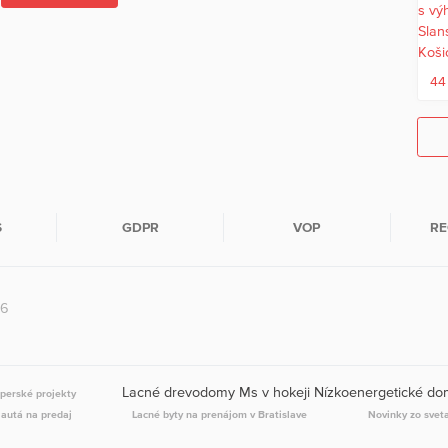
44
S
GDPR
VOP
RE
26
Lacné drevodomy Ms v hokeji Nízkoenergetické d
perské projekty
 autá na predaj
Lacné byty na prenájom v Bratislave
Novinky zo svet