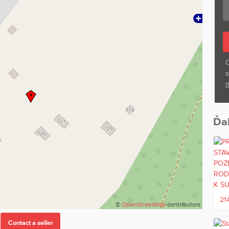
O
s
n
Ďal
21
©
OpenStreetMap
contributors