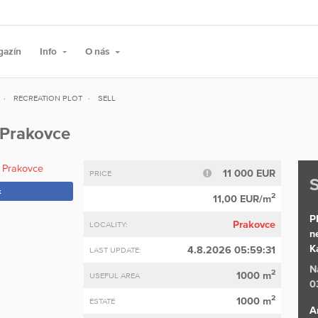
gazín
Info
O nás
RECREATION PLOT
SELL
n Prakovce
11 000 EUR
PRICE
S
k
2
11,00 EUR/m
P
Prakovce
LOCALITY:
n
K
4.8.2026 05:59:31
LAST UPDATE:
N
2
1000 m
USEFUL AREA
0
2
1000 m
ESTATE
A