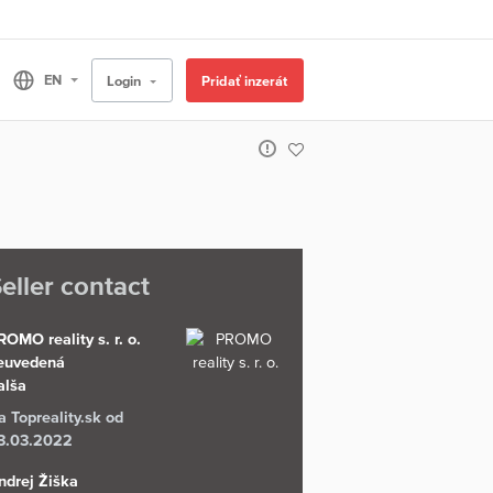
Login
Pridať inzerát
eller contact
ROMO reality s. r. o.
euvedená
alša
a Topreality.sk od
3.03.2022
ndrej Žiška