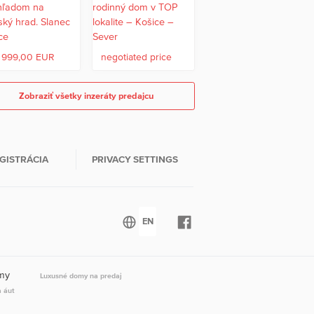
 999,00 EUR
negotiated price
Zobraziť všetky inzeráty predajcu
GISTRÁCIA
PRIVACY SETTINGS
omy
Luxusné domy na predaj
a áut