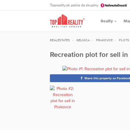
Topreality.sk patria do skupiny
Reality
Ma
REALESTATES
GELNICA
PRAKOVCE
PLOTS
Recreation plot for sell i
Share this property on Faceboo