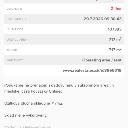
Žilina
LOCALITY:
29.7.2026 09:30:43
LAST UPDATE:
107383
ID NUMBER:
2
717 m
USEFUL AREA
2
717 m
ESTATE
Operating area
/ rent
CATEGORY:
www.realestates.sk/id8965018
Ponúkame na prenájom skladovú halu v súkromnom areáli, v
mestskej časti Považský Chlmec.
Úžitková plocha skladu je 717m2.
Sklad nie je vykurovaný.
Podlahy sú liate-betónové.