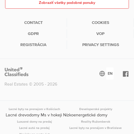
Zobraziť všetky podobné ponuky
CONTACT
COOKIES
GDPR
VOP
REGISTRÁCIA
PRIVACY SETTINGS
Real Estates © 2005 - 2026
Lacné byty na prenajom v Košiciach
Developerské projekty
Lacné drevodomy Ms v hokeji Nízkoenergetické domy
Luxusné domy na predaj
Reality Ružomberok
Lacné autá na predaj
Lacné byty na prenájom v Bratislave
Novinky zo sveta áut