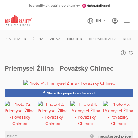
Topreality.sk patria do skupiny
Otvo
REALESTATES
ŽILINA
ŽILINA
OBJECTS
OPERATING AREA
RENT
Priemysel Žilina - Považský Chlmec
Share this property on Facebook
negotiated price
PRICE