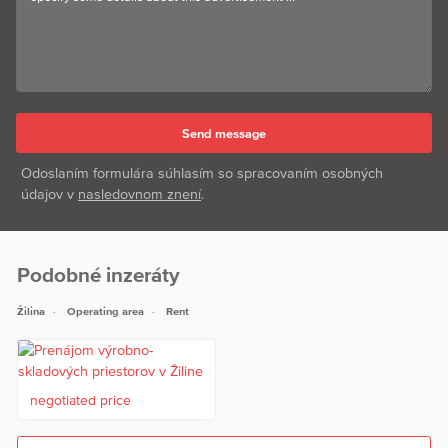
Odoslaním formulára súhlasím so spracovaním osobných
údajov v
nasledovnom znení
.
Podobné inzeráty
Žilina
Operating area
Rent
negotiated price