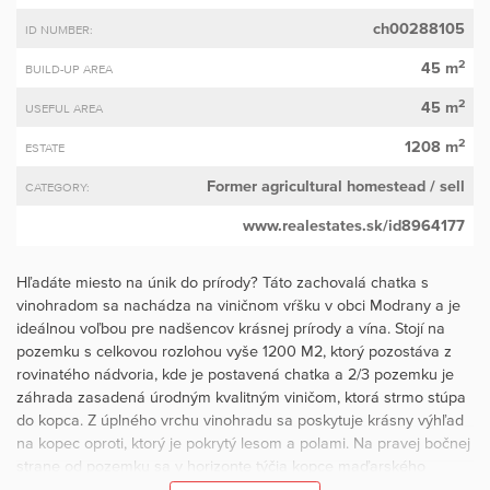
ch00288105
ID NUMBER:
2
45 m
BUILD-UP AREA
2
45 m
USEFUL AREA
2
1208 m
ESTATE
Former agricultural homestead
/ sell
CATEGORY:
www.realestates.sk/id8964177
Hľadáte miesto na únik do prírody? Táto zachovalá chatka s
vinohradom sa nachádza na viničnom vŕšku v obci Modrany a je
ideálnou voľbou pre nadšencov krásnej prírody a vína. Stojí na
pozemku s celkovou rozlohou vyše 1200 M2, ktorý pozostáva z
rovinatého nádvoria, kde je postavená chatka a 2/3 pozemku je
záhrada zasadená úrodným kvalitným viničom, ktorá strmo stúpa
do kopca. Z úplného vrchu vinohradu sa poskytuje krásny výhľad
na kopec oproti, ktorý je pokrytý lesom a polami. Na pravej bočnej
strane od pozemku sa v horizonte týčia kopce maďarského
pohoria Gerecse. Prostredie chatky poskytuje ideálne miesto na