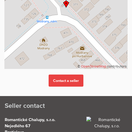
©
OpenStreetMap
contributors
Seller contact
Romantické Chalupy, s.r.o.
Nejedlého 67
Bratislava