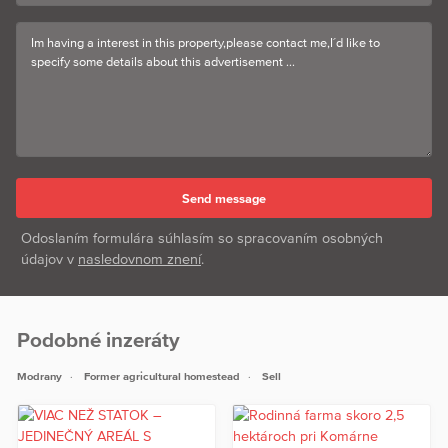
Odoslaním formulára súhlasím so spracovaním osobných
údajov v
nasledovnom znení
.
Podobné inzeráty
Modrany
Former agricultural homestead
Sell