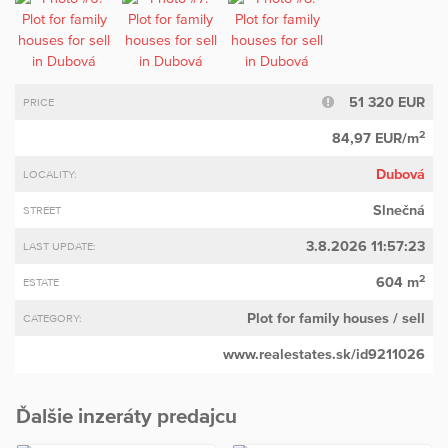
51 320 EUR
PRICE
2
84,97 EUR/m
Dubová
LOCALITY:
Slnečná
STREET
3.8.2026 11:57:23
LAST UPDATE:
2
604 m
ESTATE
Plot for family houses
/ sell
CATEGORY:
www.realestates.sk/id9211026
Ďalšie inzeráty predajcu