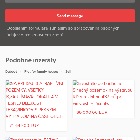
Odoslaním formulára súhlasím so spracovaním osobných
údajov v
nasledovnom znení
.
Podobné inzeráty
Dubová
Plot for family houses
Sell
69 000,00 EUR
74 649,00 EUR