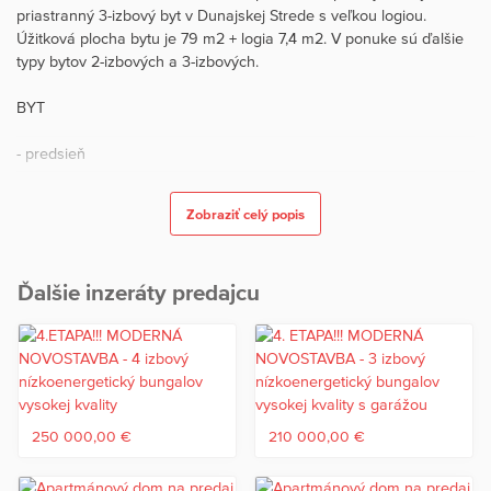
priastranný 3-izbový byt v Dunajskej Strede s veľkou logiou.
Úžitková plocha bytu je 79 m2 + logia 7,4 m2. V ponuke sú ďalšie
typy bytov 2-izbových a 3-izbových.
BYT
- predsieň
- kúpeľňa
Zobraziť celý popis
- kuchyňa + obývačka
Ďalšie inzeráty predajcu
- špajza
-spálňa
- šatník
- detská izba
250 000,00 €
210 000,00 €
- logia