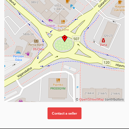
©
OpenStreetMap
contributors