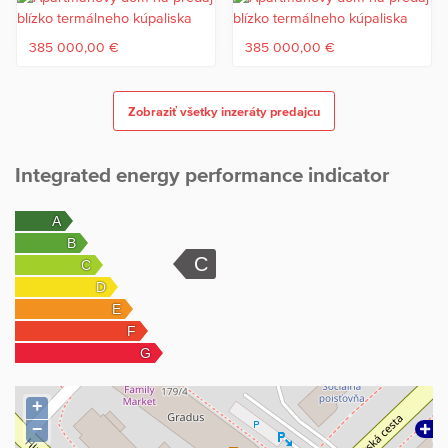
VÝHODY
385 000,00 €
385 000,00 €
- bezplatné parkovacie miesta
Zobraziť všetky inzeráty predajcu
- možnosť kúpy garáže a parkovacieho miesta
- krásna upravená zeleň okolo bytového domu
Integrated energy performance indicator
- ľahká a rýchla prístupnosť do Bratislavy (cca 35 minút)
- v blízkosti sú obchodné centrá, pošta, materská škola, základná
škola, lekáreň, pohostinstvo, kaviareň, MHD
Cena tohto skvelého 3-izbového bytu je 158.800 € už aj vrátane
provízie a kvalitného servisu realitnej kancelárie A-W Real.
Ak Vás moja ponuka zaujala neváhajte a skontaktujte sa so mnou.
Ochotne Vám dohodnem osobnú obhliadku bytu a pomôžem aj s
+
vybavením hypotekárneho úveru.
−