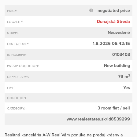
negotiated price
PRICE
Dunajská Streda
LOCALITY:
Neuvedené
STREET
1.8.2026 06:42:15
LAST UPDATE:
0103403
ID NUMBER:
New building
ESTATE CONDITION:
2
79 m
USEFUL AREA
Yes
LIFT
CONDITION
3 room flat
/ sell
CATEGORY:
www.realestates.sk/id8539299
Realitná kancelária A-W Real Vám ponúka na predaj krásny a