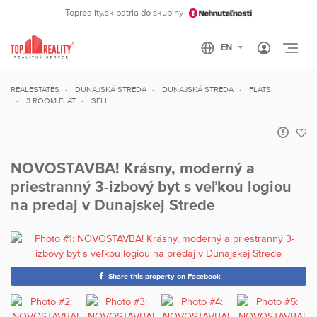
Topreality.sk patria do skupiny
Otvo
REALESTATES
DUNAJSKÁ STREDA
DUNAJSKÁ STREDA
FLATS
3 ROOM FLAT
SELL
NOVOSTAVBA! Krásny, moderný a
priestranný 3-izbový byt s veľkou logiou
na predaj v Dunajskej Strede
Share this property on Facebook