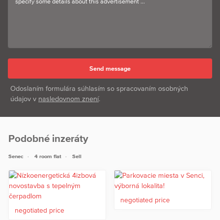
Odoslaním formulára súhlasím so spracovaním osobných
údajov v
nasledovnom znení
.
Podobné inzeráty
Senec
4 room flat
Sell
negotiated price
negotiated price