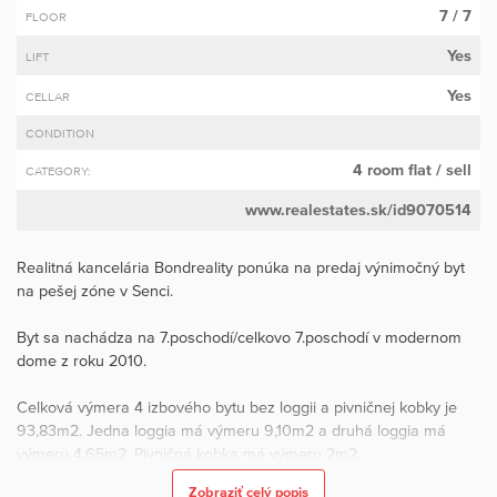
7 / 7
FLOOR
Yes
LIFT
Yes
CELLAR
CONDITION
4 room flat
/ sell
CATEGORY:
www.realestates.sk/id9070514
Realitná kancelária Bondreality ponúka na predaj výnimočný byt
na pešej zóne v Senci.
Byt sa nachádza na 7.poschodí/celkovo 7.poschodí v modernom
dome z roku 2010.
Celková výmera 4 izbového bytu bez loggii a pivničnej kobky je
93,83m2. Jedna loggia má výmeru 9,10m2 a druhá loggia má
výmeru 4,65m2. Pivničná kobka má výmeru 2m2.
Zobraziť celý popis