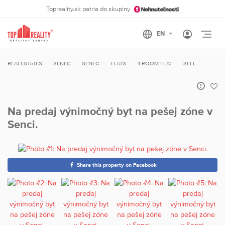
Topreality.sk patria do skupiny
Otvo
REALESTATES
SENEC
SENEC
FLATS
4 ROOM FLAT
SELL
Na predaj výnimočný byt na pešej zóne v
Senci.
Share this property on Facebook