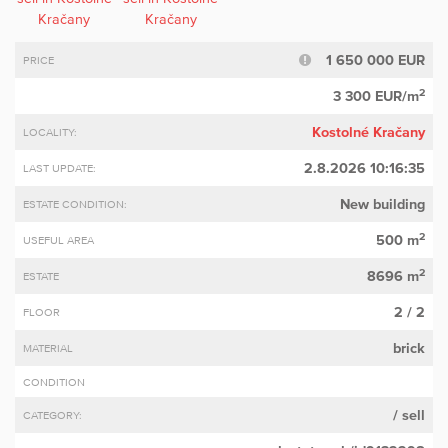
1 650 000 EUR
PRICE
2
3 300 EUR/m
Kostolné Kračany
LOCALITY:
2.8.2026 10:16:35
LAST UPDATE:
New building
ESTATE CONDITION:
2
500 m
USEFUL AREA
2
8696 m
ESTATE
2 / 2
FLOOR
brick
MATERIAL
CONDITION
/ sell
CATEGORY: