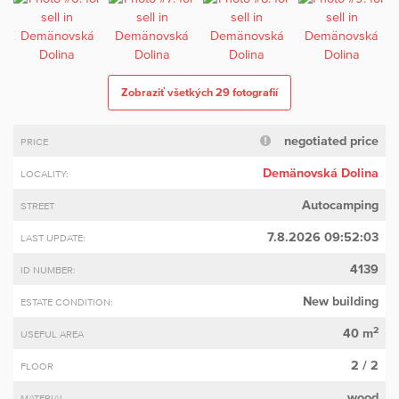
Zobraziť všetkých 29 fotografií
negotiated price
PRICE
Demänovská Dolina
LOCALITY:
Autocamping
STREET
7.8.2026 09:52:03
LAST UPDATE:
4139
ID NUMBER:
New building
ESTATE CONDITION:
2
40 m
USEFUL AREA
2 / 2
FLOOR
wood
MATERIAL