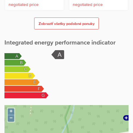
negotiated price
negotiated price
Zobraziť všetky podobné ponuky
Integrated energy performance indicator
+
−