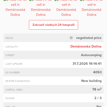
Zobraziť všetkých 24 fotografií
negotiated price
PRICE
Demänovská Dolina
LOCALITY:
Autocamping
STREET
31.7.2026 19:14:41
LAST UPDATE:
4053
ID NUMBER:
New building
ESTATE CONDITION:
2
78 m
USEFUL AREA
2 / 3
FLOOR
Yes
CELLAR