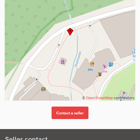
©
OpenStreetMap
contributors
Seller contact