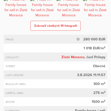
Zobraziť všetkých 19 fotografií
280 000 EUR
PRICE
2
1 018 EUR/m
Zlaté Moravce
, časť Prílepy
LOCALITY:
Obecná
STREET
3.8.2026 11:11:57
LAST UPDATE:
2
300 m
BUILD-UP AREA
2
275 m
USEFUL AREA
2
1500 m
ESTATE
Family house
/ sell
CATEGORY: