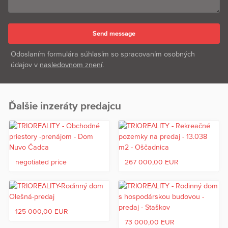
Odoslaním formulára súhlasím so spracovaním osobných
údajov v
nasledovnom znení
.
Ďalšie inzeráty predajcu
negotiated price
267 000,00 EUR
125 000,00 EUR
73 000,00 EUR