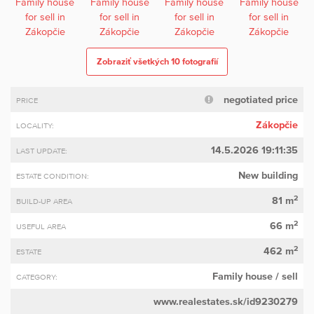
Zobraziť všetkých 10 fotografií
negotiated price
PRICE
Zákopčie
LOCALITY:
14.5.2026 19:11:35
LAST UPDATE:
New building
ESTATE CONDITION:
2
81 m
BUILD-UP AREA
2
66 m
USEFUL AREA
2
462 m
ESTATE
Family house
/ sell
CATEGORY:
www.realestates.sk/id9230279