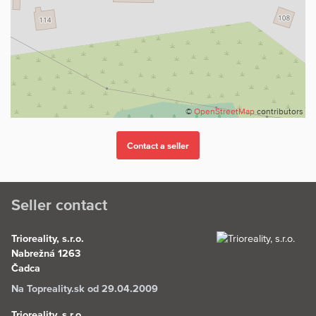
©
OpenStreetMap
contributors
Seller contact
Trioreality, s.r.o.
Nabrežná 1263
Čadca
Na Topreality.sk od 29.04.2009
Trioreality, s.r.o.