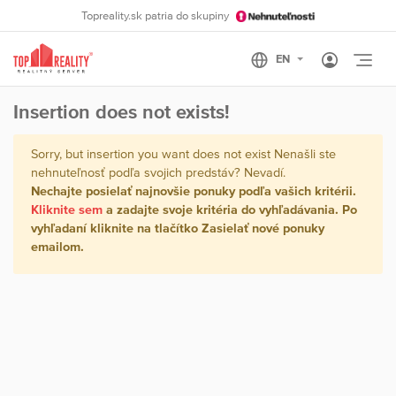
Topreality.sk patria do skupiny
Otvo
Insertion does not exists!
Sorry, but insertion you want does not exist Nenašli ste
nehnuteľnosť podľa svojich predstáv? Nevadí.
Nechajte posielať najnovšie ponuky podľa vašich kritérii.
Kliknite sem
a zadajte svoje kritéria do vyhľadávania. Po
vyhľadaní kliknite na tlačítko
Zasielať nové ponuky
emailom
.