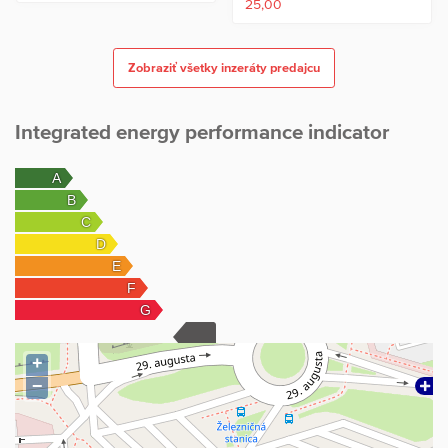
25,00
Zobraziť všetky inzeráty predajcu
Integrated energy performance indicator
+
−