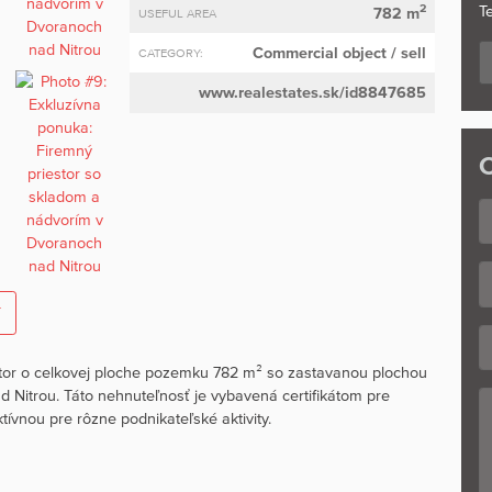
2
Te
782 m
USEFUL AREA
Commercial object
/ sell
CATEGORY:
www.realestates.sk/id8847685
C
í
tor o celkovej ploche pozemku 782 m² so zastavanou plochou
 Nitrou. Táto nehnuteľnosť je vybavená certifikátom pre
ktívnou pre rôzne podnikateľské aktivity.