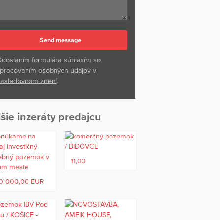
doslaním formulára súhlasím so
pracovaním osobných údajov v
asledovnom znení
.
šie inzeráty predajcu
11,00
0 000,00 EUR