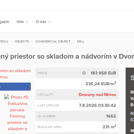
gazín
Info
O nás
TROU
OBJECTS
COMMERCIAL OBJECT
SELL
ný priestor so skladom a nádvorím v Dvo
183 958 EUR
PRICE
S
2
235,24 EUR/m
k
R
Dvorany nad Nitrou
LOCALITY:
V
B
7.8.2026 03:30:42
LAST UPDATE:
N
1662
ID NUMBER:
0
2
231 m
BUILD-UP AREA
M