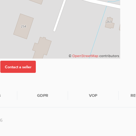
©
OpenStreetMap
contributors
S
GDPR
VOP
RE
26