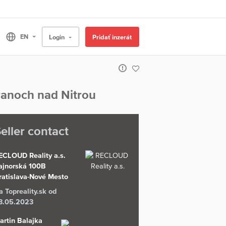
Login
Pridať inzerát
ranoch nad Nitrou
eller contact
ECLOUD Reality a.s.
ajnorská 100B
ratislava-Nové Mesto
a Topreality.sk od
3.05.2023
artin Balajka