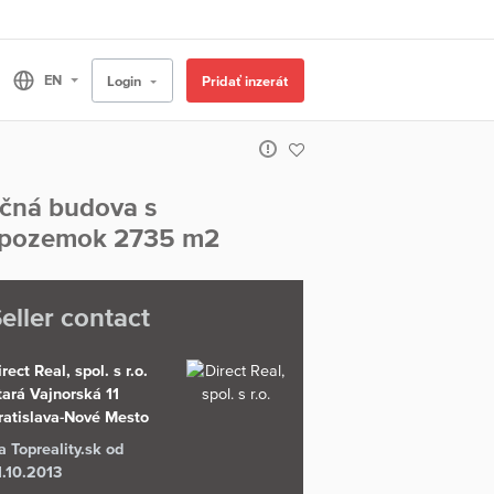
Login
Pridať inzerát
kčná budova s
j, pozemok 2735 m2
eller contact
rect Real, spol. s r.o.
tará Vajnorská 11
ratislava-Nové Mesto
a Topreality.sk od
1.10.2013