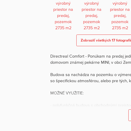
Zobraziť všetkých 17 fotografií
Directreal Comfort - Ponúkam na predaj jed
domovom známej pekárne MINI, v obci Zem
Budova sa nachádza na pozemku o výmere 27
so špecifickou atmosférou, alebo pre tých, k
MOŽNÉ VYUŽITIE:
- polyfunkčná budova s obchodnými preisto
- výrobný priestor
- priestor pre skład
- budova technickej kontroly pre autá (STK)
- pekáreň