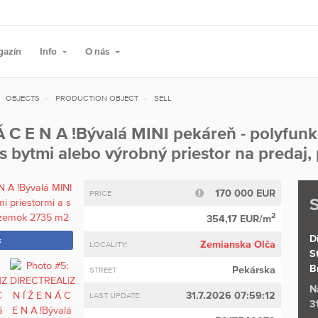
gazín
Info
O nás
OBJECTS
PRODUCTION OBJECT
SELL
 C E N A !Bývalá MINI pekáreň - polyfun
s bytmi alebo výrobný priestor na preda
170 000 EUR
PRICE
S
2
354,17 EUR/m
Di
k
Zemianska Olča
LOCALITY:
S
B
Pekárska
STREET
N
31.7.2026 07:59:12
LAST UPDATE:
3