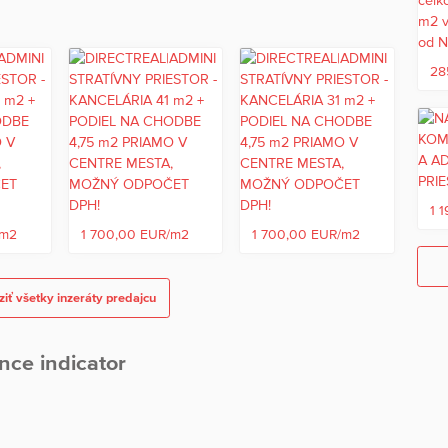
nie je ústredné plynové, voda je zásobovaná z obecného
ená momentálne betónovou žumpou 40 m3. Budova je v
28
rukciu nechám na individuálne posúdenie, pozemok oplotený
el.: 0905 705 121 - Ottó Majer
1 
/m2
1 700,00 EUR/m2
1 700,00 EUR/m2
ská voda,Studňa,Internet
iť všetky inzeráty predajcu
nce indicator
pr2