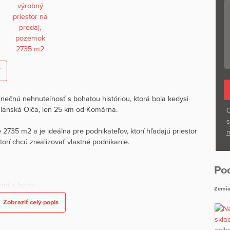
inečnú nehnuteľnosť s bohatou históriou, ktorá bola kedysi
ianská Olča, len 25 km od Komárna.
O
s
35 m2 a je ideálna pre podnikateľov, ktorí hľadajú priestor
n
torí chcú zrealizovať vlastné podnikanie.
Po
rmi a bytmi
Zemia
Zobraziť celý popis