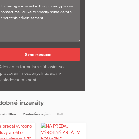
doslaním formulára súhlasím so
pracovaním osobných údajov v
asledovnom znení
.
dobné inzeráty
nska Olča
Production object
Sell