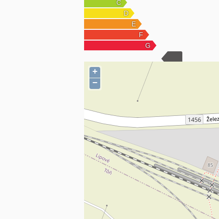
+421905705121
o.majer@directreal.sk
+
−