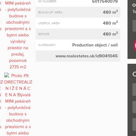
5017540079
ID NUMBER:
O
2
Te
480 m
BUILD-UP AREA
2
480 m
USEFUL AREA
2
480 m
ESTATE
Production object
/ sell
CATEGORY:
www.realestates.sk/id9041045
C