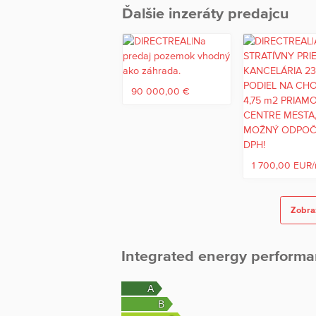
Ďalšie inzeráty predajcu
Budova je tradične postavená z tehly, kúre
vodovodu a odvoz odpadových vod je rieš
pôvodnom ale v zachovalom stave, rekonšt
2735 m2, parkovanie je bezproblémové.
90 000,00 €
V prípade záujmu kontaktujte ma prosím na t
Zariadenie: BEZ ZARIADENIA
Pozemok: Rovinatý
Výmera pozemku: 2735
Celková úžitková plocha administratívy: 480
1 700,00 EUR
Príjazdová cesta: Asfalt
Inžinierske siete: Elektrina,Plyn,Septik,Mest
Kúrenie: Plynové
Zobraz
Forma vlastníctva: Osobné
Integrated energy performa
Viac informácií o nehnuteľnosti: http://y9.sk/
Kontakt na makléra:
Ottó Majer