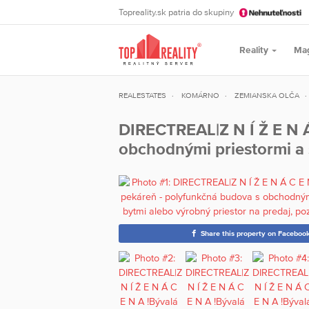
Topreality.sk patria do skupiny
Reality
Ma
REALESTATES
KOMÁRNO
ZEMIANSKA OLČA
DIRECTREAL|Z N Í Ž E N Á
obchodnými priestormi a 
Share this property on Faceboo