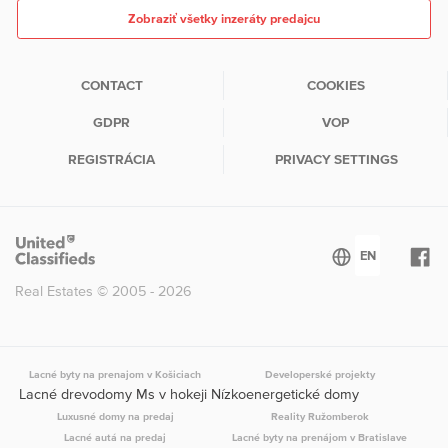
Zobraziť všetky inzeráty predajcu
CONTACT
COOKIES
GDPR
VOP
REGISTRÁCIA
PRIVACY SETTINGS
Real Estates © 2005 - 2026
Lacné byty na prenajom v Košiciach
Developerské projekty
Lacné drevodomy Ms v hokeji Nízkoenergetické domy
Luxusné domy na predaj
Reality Ružomberok
Lacné autá na predaj
Lacné byty na prenájom v Bratislave