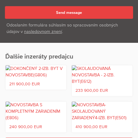
Odoslaním formulára súhlasím so spracovaním osobných
údajov v
nasledovnom znení
.
Ďalšie inzeráty predajcu
211 900,00 EUR
233 900,00 EUR
240 900,00 EUR
410 900,00 EUR