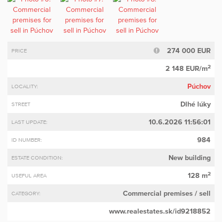
274 000 EUR
PRICE
2
2 148 EUR/m
Púchov
LOCALITY:
Dlhé lúky
STREET
10.6.2026 11:56:01
LAST UPDATE:
984
ID NUMBER:
New building
ESTATE CONDITION:
2
128 m
USEFUL AREA
Commercial premises
/ sell
CATEGORY:
www.realestates.sk/id9218852