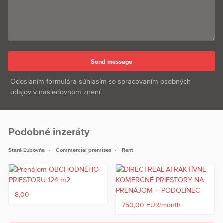
Odoslaním formulára súhlasím so spracovaním osobných
údajov v
nasledovnom znení
.
Podobné inzeráty
Stará Ľubovňa
Commercial premises
Rent
8,00
750,00 EUR/month