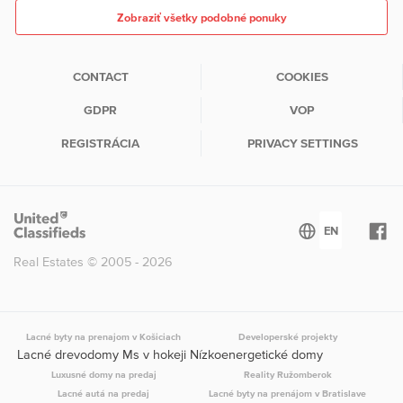
Zobraziť všetky podobné ponuky
CONTACT
COOKIES
GDPR
VOP
REGISTRÁCIA
PRIVACY SETTINGS
Real Estates © 2005 - 2026
Lacné byty na prenajom v Košiciach
Developerské projekty
Lacné drevodomy Ms v hokeji Nízkoenergetické domy
Luxusné domy na predaj
Reality Ružomberok
Lacné autá na predaj
Lacné byty na prenájom v Bratislave