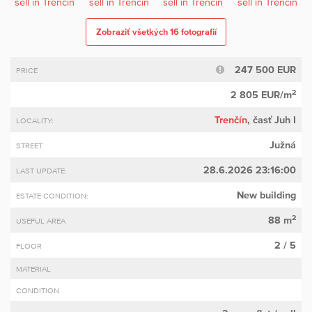
Zobraziť všetkých 16 fotografií
247 500 EUR
PRICE
2
2 805 EUR/m
Trenčín
, časť Juh I
LOCALITY:
Južná
STREET
28.6.2026 23:16:00
LAST UPDATE:
New building
ESTATE CONDITION:
2
88 m
USEFUL AREA
2 / 5
FLOOR
MATERIAL
CONDITION