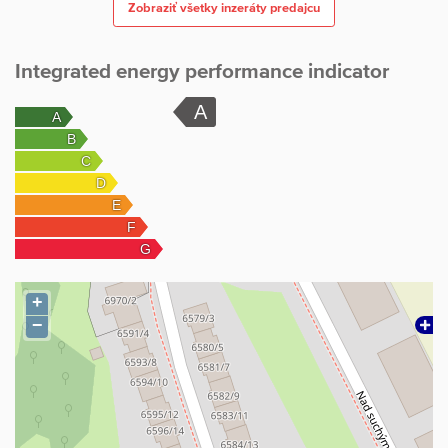
Zobraziť všetky inzeráty predajcu
Integrated energy performance indicator
+
−