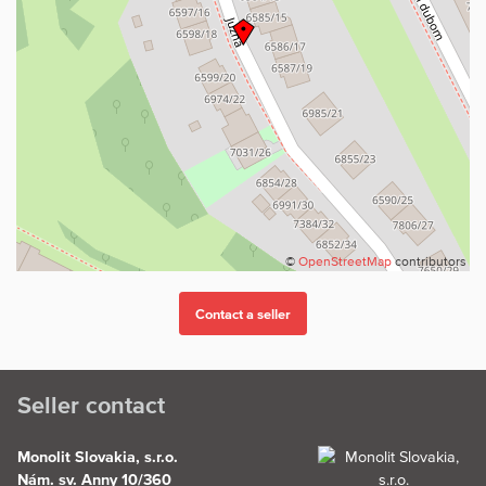
©
OpenStreetMap
contributors
Seller contact
Monolit Slovakia, s.r.o.
Nám. sv. Anny 10/360