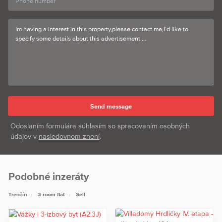
Odoslaním formulára súhlasím so spracovaním osobných
údajov v
nasledovnom znení
.
Podobné inzeráty
Trenčín
3 room flat
Sell