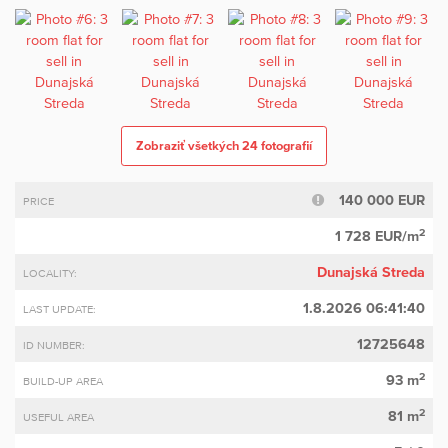
Zobraziť všetkých 24 fotografií
140 000 EUR
PRICE
2
1 728 EUR/m
Dunajská Streda
LOCALITY:
1.8.2026 06:41:40
LAST UPDATE:
12725648
ID NUMBER:
2
93 m
BUILD-UP AREA
2
81 m
USEFUL AREA