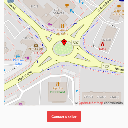
©
OpenStreetMap
contributors