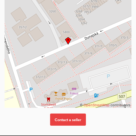
©
OpenStreetMap
contributors