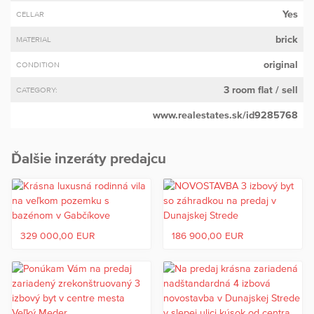
Yes
CELLAR
brick
MATERIAL
original
CONDITION
3 room flat
/ sell
CATEGORY:
www.realestates.sk/id9285768
Ďalšie inzeráty predajcu
329 000,00 EUR
186 900,00 EUR