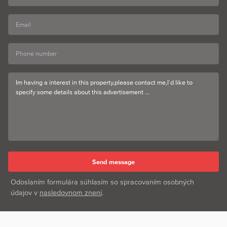
Odoslaním formulára súhlasím so spracovaním osobných
údajov v
nasledovnom znení
.