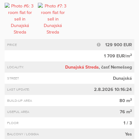
129 900 EUR
PRICE
2
1 709 EUR/m
Dunajská Streda
, časť Nemešseg
LOCALITY:
Dunajská
STREET
2.8.2026 10:16:24
LAST UPDATE:
2
80 m
BUILD-UP AREA
2
76 m
USEFUL AREA
1 / 3
FLOOR
Yes
BALCONY / LOGGIA