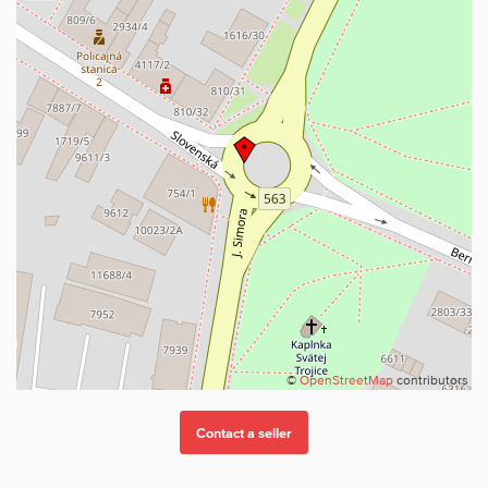
©
OpenStreetMap
contributors