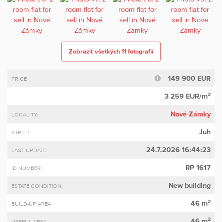
Zobraziť všetkých 11 fotografií
149 900 EUR
PRICE
2
3 259 EUR/m
Nové Zámky
LOCALITY:
Juh
STREET
24.7.2026 16:44:23
LAST UPDATE:
RP 1617
ID NUMBER:
New building
ESTATE CONDITION:
2
46 m
BUILD-UP AREA
2
46 m
USEFUL AREA