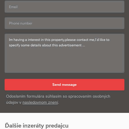
Odoslaním formulára súhlasím so spracovaním osobných
údajov v
nasledovnom znení
.
Ďalšie inzeráty predajcu