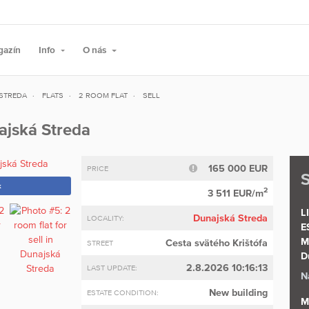
gazín
Info
O nás
STREDA
FLATS
2 ROOM FLAT
SELL
najská Streda
165 000 EUR
PRICE
S
k
2
3 511 EUR/m
L
Dunajská Streda
LOCALITY:
E
M
Cesta svätého Krištófa
STREET
D
2.8.2026 10:16:13
LAST UPDATE:
N
New building
ESTATE CONDITION:
M