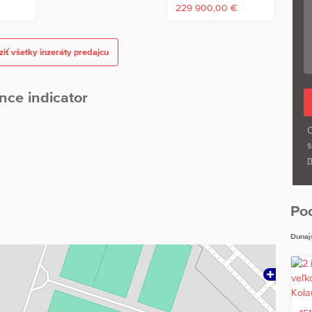
€
229 900,00 €
iť všetky inzeráty predajcu
nce indicator
O
s
n
Po
Dunaj