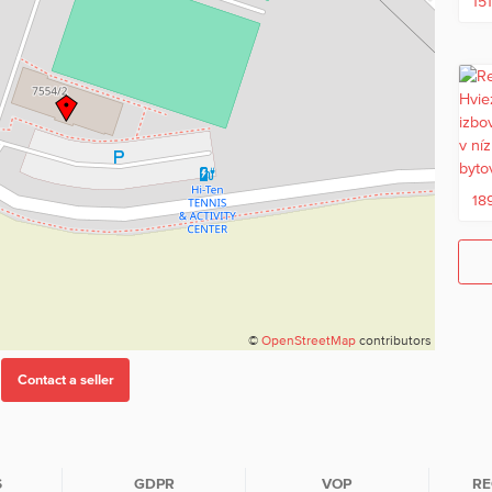
15
18
©
OpenStreetMap
contributors
S
GDPR
VOP
RE