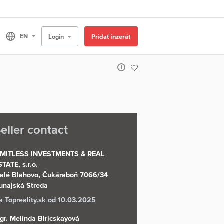
Login
Pridať inzerát
eller contact
IMITLESS INVESTMENTS & REAL
STATE, s.r.o.
alé Blahovo, Čukáraboň 7066/34
unajská Streda
a Topreality.sk od 10.03.2025
gr. Melinda Biricskayová