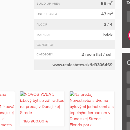
2
Te
55 m
BUILD-UP AREA
2
47 m
USEFUL AREA
3 / 4
FLOOR
brick
MATERIAL
CONDITION
2 room flat
/ sell
CATEGORY:
C
www.realestates.sk/id9306469
186 900,00 €