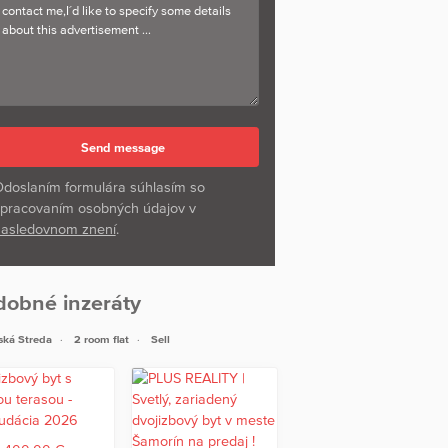
doslaním formulára súhlasím so
pracovaním osobných údajov v
asledovnom znení
.
dobné inzeráty
ská Streda
2 room flat
Sell