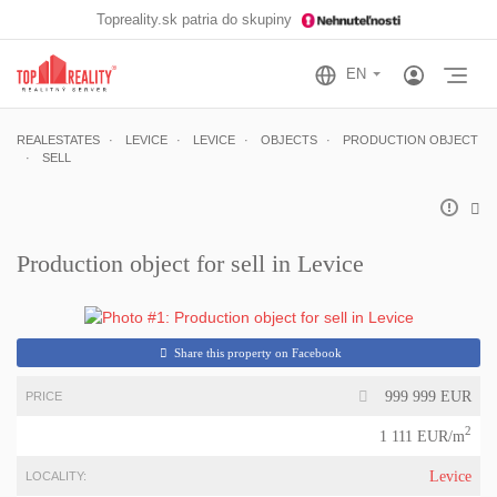
Topreality.sk patria do skupiny
Otv
REALESTATES
LEVICE
LEVICE
OBJECTS
PRODUCTION OBJECT
SELL
Production object for sell in Levice
Share this property on Facebook
999 999 EUR
PRICE
2
1 111 EUR/m
Levice
LOCALITY: