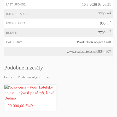
10.8.2026 03:26:31
LAST UPDATE:
2
7700 m
BUILD-UP AREA
2
900 m
USEFUL AREA
2
7700 m
ESTATE
Production object
/ sell
CATEGORY:
www.realestates.sk/id9344507
Podobné inzeráty
Levice
Production object
Sell
99 000,00 EUR