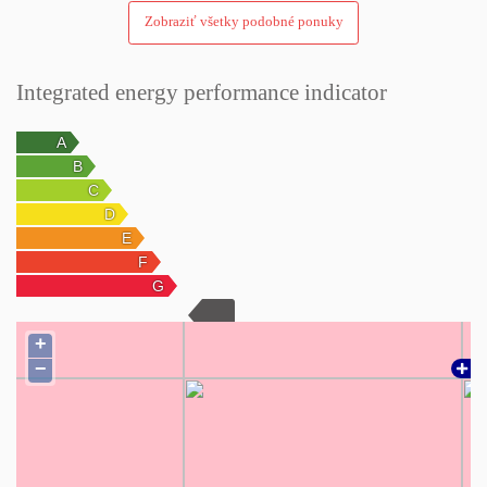
Zobraziť všetky podobné ponuky
Integrated energy performance indicator
+
−