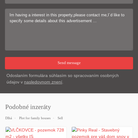
Odoslaním formulára súhlasím so spracovaním osobných
údajov v
nasledovnom znení
.
Podobné inzeráty
Dlhá
Plot for family houses
Sell