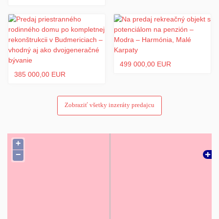
499 000,00 EUR
385 000,00 EUR
Zobraziť všetky inzeráty predajcu
+
−