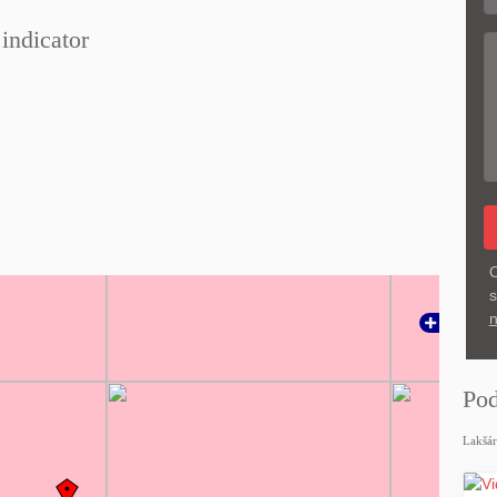
indicator
O
s
n
Pod
Lakšár