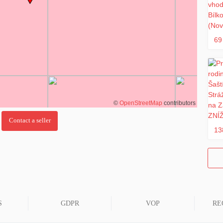
69
©
OpenStreetMap
contributors
13
S
GDPR
VOP
RE