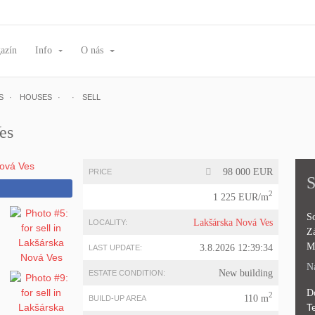
azín
Info
O nás
S
HOUSES
SELL
es
98 000 EUR
PRICE
S
2
1 225 EUR/m
So
Lakšárska Nová Ves
LOCALITY:
Z
M
3.8.2026 12:39:34
LAST UPDATE:
Na
New building
ESTATE CONDITION:
D
2
110 m
BUILD-UP AREA
Te