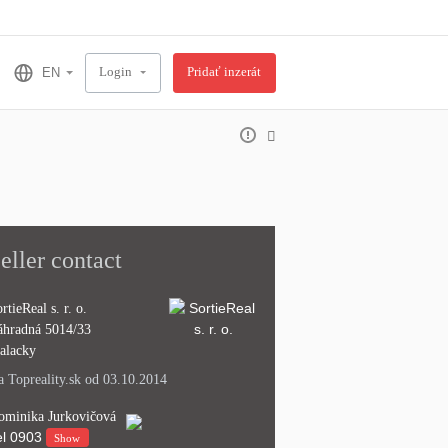
Login
Pridať inzerát
eller contact
rtieReal s. r. o.
áhradná 5014/33
alacky
 Topreality.sk od 03.10.2014
ominika Jurkovičová
l
0903
Show