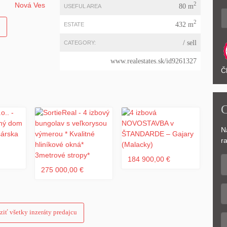
2
80 m
USEFUL AREA
2
432 m
ESTATE
/ sell
CATEGORY:
www.realestates.sk/id9261327
Č
C
N
ra
184 900,00 €
275 000,00 €
ziť všetky inzeráty predajcu