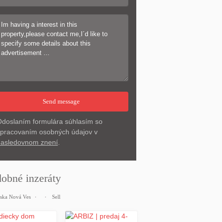
doslaním formulára súhlasím so
pracovaním osobných údajov v
asledovnom znení
.
obné inzeráty
ska Nová Ves
Sell