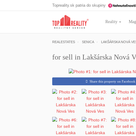
Topreality.sk patria do skupiny
Reality
Mag
REALESTATES
SENICA
LAKŠÁRSKA NOVÁ VE
for sell in Lakšárska Nová V
Share this property on Facebook