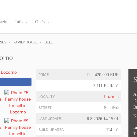
azín
Info
O nás
SES
FAMILY HOUSE
SELL
zorno
420 000 EUR
PRICE
S
2
3 111 EUR/m
A
Lozorno
LOCALITY:
D
Br
Staničná
STREET
Na
6.8.2026 14:15:01
LAST UPDATE:
I
2
114 m
BUILD-UP AREA
Te