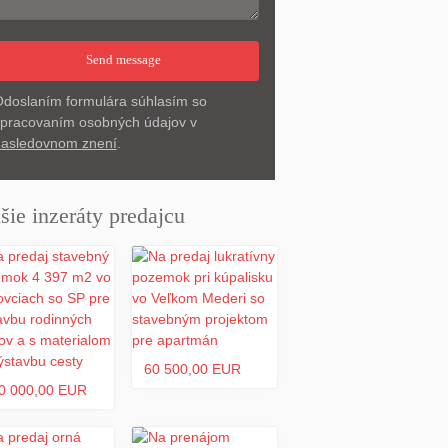
doslaním formulára súhlasím so
pracovaním osobných údajov v
asledovnom znení
.
šie inzeráty predajcu
60 500,00 EUR
0 000,00 EUR