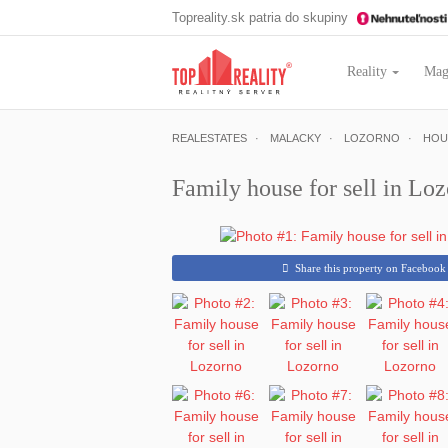
Topreality.sk patria do skupiny
Reality
Mag
REALESTATES
MALACKY
LOZORNO
HOU
Family house for sell in Lo
Share this property on Facebook