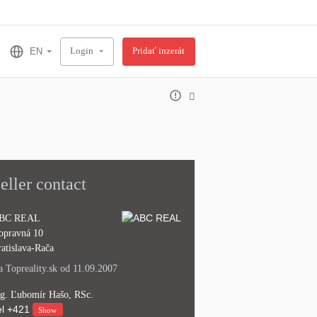
Login
Pridať inzerát
eller contact
BC REAL
opravná 10
atislava-Rača
 Topreality.sk od 11.09.2007
ng. Ľubomír Hašo, RSc.
l
+421
Show