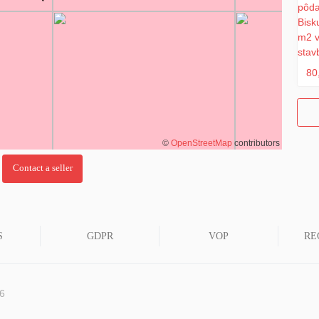
80
©
OpenStreetMap
contributors
S
GDPR
VOP
RE
26