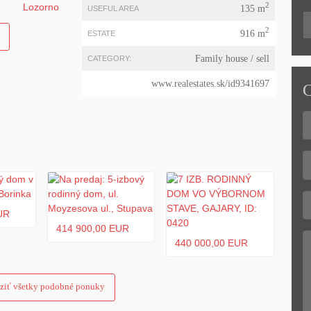
2
135 m
USEFUL AREA
2
916 m
ESTATE
Family house
/ sell
CATEGORY:
www.realestates.sk/id9341697
C
UR
414 900,00 EUR
440 000,00 EUR
ziť všetky podobné ponuky