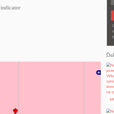
indicator
O
s
n
Ďal
34